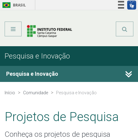
BRASIL
Órgãos do Governo
Acesso à informação
Legislação
Pesquisa e Inovação
Pesquisa e Inovação
Programas de Pesquisa
Início
Comunidade
Pesquisa e Inovação
Projetos de Pesquisa
Projetos de Pesquisa
Pesquisadores
Conheça os projetos de pesquisa