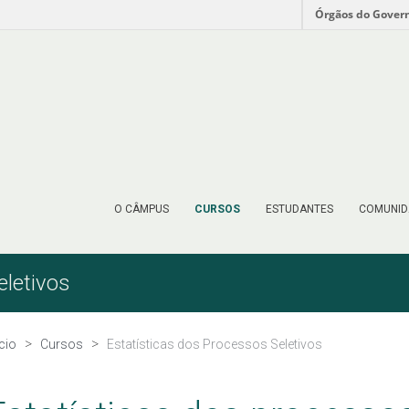
Órgãos do Gover
O CÂMPUS
CURSOS
ESTUDANTES
COMUNID
eletivos
ício
Cursos
Estatísticas dos Processos Seletivos