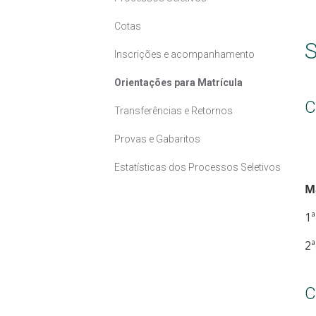
Cotas
S
Inscrições e acompanhamento
Orientações para Matrícula
C
Transferências e Retornos
Provas e Gabaritos
Estatísticas dos Processos Seletivos
M
1ª
2ª
C