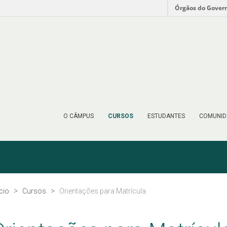
Órgãos do Gover
O CÂMPUS
CURSOS
ESTUDANTES
COMUNID
ício
Cursos
Orientações para Matrícula