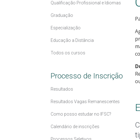
Qualificação Profissional e Idiomas
Graduação
Pa
Especialização
Ag
pr
Educação a Distância
ma
Todos os cursos
c
D
Re
Processo de Inscrição
ou
Resultados
Resultados Vagas Remanescentes
E
Como posso estudar no IFSC?
C
Calendário de inscrições
t
Processos Seletivos