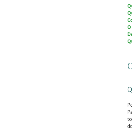
Q
Q
C
O
D
Q
O
Q
Po
Pa
to
d