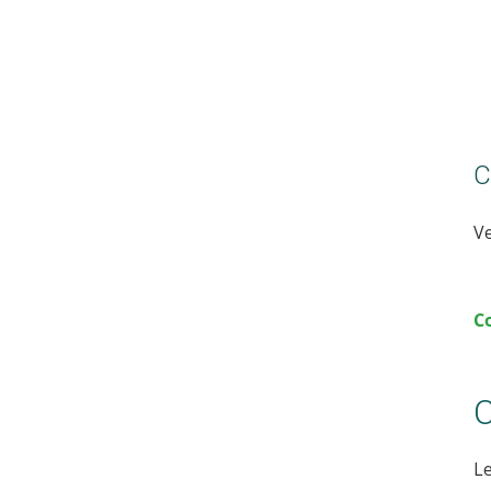
C
Ve
C
C
Le