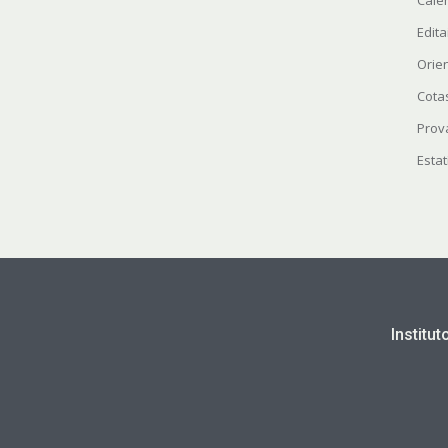
Cale
Edita
Orie
Cota
Prov
Estat
Institu