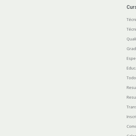
Cur
Técn
Técn
Quali
Grad
Espe
Educ
Todo
Resu
Resu
Tran
Insc
Como