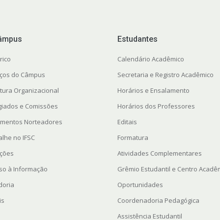
âmpus
Estudantes
rico
Calendário Acadêmico
ços do Câmpus
Secretaria e Registro Acadêmico
utura Organizacional
Horários e Ensalamento
giados e Comissões
Horários dos Professores
mentos Norteadores
Editais
alhe no IFSC
Formatura
ações
Atividades Complementares
so à Informação
Grêmio Estudantil e Centro Acadê
doria
Oportunidades
is
Coordenadoria Pedagógica
Assistência Estudantil