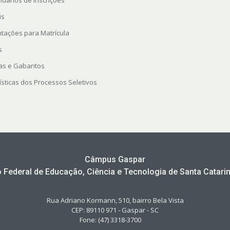
ndários de inscrições
is
ntações para Matrícula
s
as e Gabaritos
ísticas dos Processos Seletivos
Câmpus Gaspar
to Federal de Educação, Ciência e Tecnologia de Santa Catarin
Rua Adriano Kormann, 510, bairro Bela Vista
CEP: 89110 971 - Gaspar - SC
Fone: (47) 3318-3700