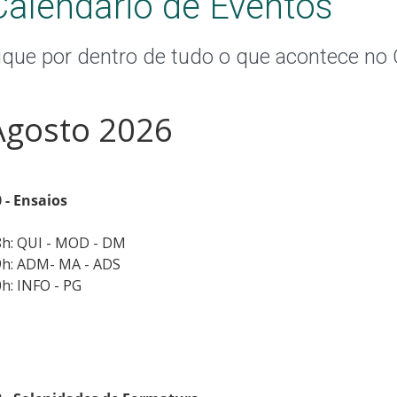
Calendário de Eventos
ique por dentro de tudo o que acontece n
Agosto 2026
 - Ensaios
8h: QUI - MOD - DM
9h: ADM- MA - ADS
h: INFO - PG