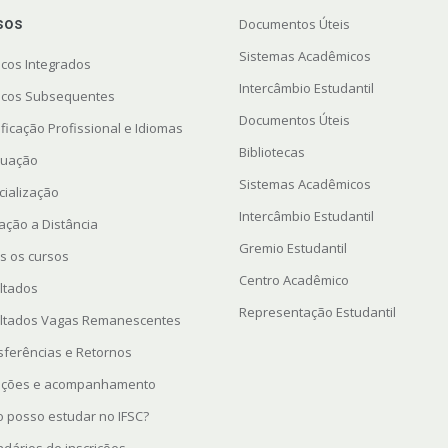
sos
Documentos Úteis
Sistemas Acadêmicos
icos Integrados
Intercâmbio Estudantil
icos Subsequentes
Documentos Úteis
ficação Profissional e Idiomas
Bibliotecas
uação
Sistemas Acadêmicos
cialização
Intercâmbio Estudantil
ação a Distância
Gremio Estudantil
s os cursos
Centro Acadêmico
ltados
Representação Estudantil
ltados Vagas Remanescentes
sferências e Retornos
rições e acompanhamento
 posso estudar no IFSC?