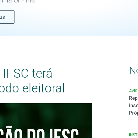
rma on-line
pus
N
IFSC terá
odo eleitoral
AVI
Rep
ins
Pró
INST