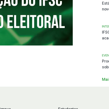
Est
nov
INT
IFS
aca
EVE
Pro
sobr
Mai