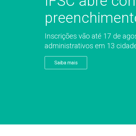
IFSC abre con
preenchiment
Inscrições vão até 17 de ag
administrativos em 13 cidad
Saiba mais