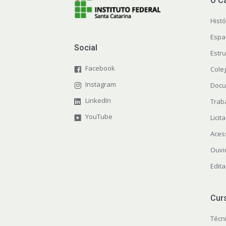
O C
Histó
Espa
Social
Estr
Facebook
Cole
Instagram
Docu
LinkedIn
Trab
YouTube
Licit
Aces
Ouvi
Edita
Cur
Técn