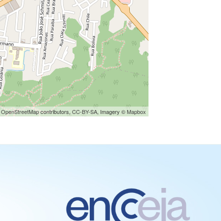
©
OpenStreetMap
contributors,
CC-BY-SA
, Imagery ©
Mapbox