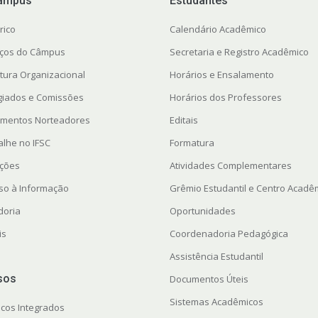
âmpus
Estudantes
rico
Calendário Acadêmico
ços do Câmpus
Secretaria e Registro Acadêmico
utura Organizacional
Horários e Ensalamento
giados e Comissões
Horários dos Professores
mentos Norteadores
Editais
alhe no IFSC
Formatura
ações
Atividades Complementares
so à Informação
Grêmio Estudantil e Centro Acadê
doria
Oportunidades
is
Coordenadoria Pedagógica
Assistência Estudantil
sos
Documentos Úteis
Sistemas Acadêmicos
icos Integrados