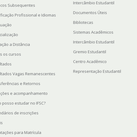
Intercâmbio Estudantil
icos Subsequentes
Documentos Úteis
ficação Profissional e Idiomas
Bibliotecas
uação
Sistemas Acadêmicos
cialização
Intercâmbio Estudantil
ação a Distância
Gremio Estudantil
s os cursos
Centro Acadêmico
ltados
Representação Estudantil
ltados Vagas Remanescentes
sferências e Retornos
rições e acompanhamento
 posso estudar no IFSC?
ndários de inscrições
is
ntações para Matrícula