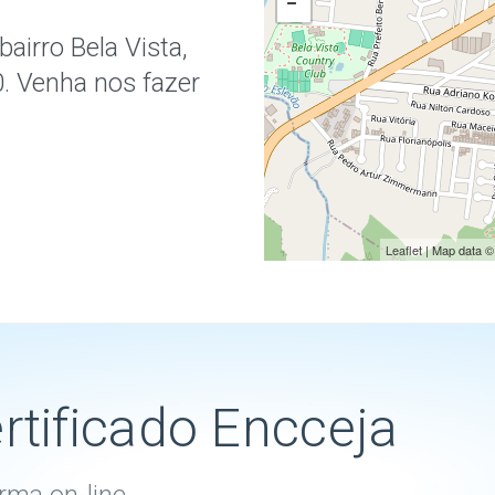
airro Bela Vista,
. Venha nos fazer
Leaflet
| Map data 
ertificado Encceja