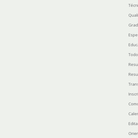
Técn
Quali
Grad
Espe
Educ
Todo
Resu
Resu
Tran
Insc
Como
Cale
Edita
Orie