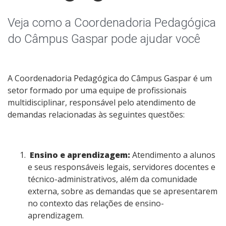
Horários dos Professores
Veja como a Coordenadoria Pedagógica
Perguntas Frequentes do Retorno ao Presencial
do Câmpus Gaspar pode ajudar você
Editais
A Coordenadoria Pedagógica do Câmpus Gaspar é um
Formatura
setor formado por uma equipe de profissionais
multidisciplinar, responsável pelo atendimento de
Atividades Complementares
demandas relacionadas às seguintes questões:
Grêmio Estudantil e Centro Acadêmico
Ensino e aprendizagem:
Atendimento a alunos
Oportunidades
e seus responsáveis legais, servidores docentes e
técnico-administrativos, além da comunidade
Coordenadoria Pedagógica
externa, sobre as demandas que se apresentarem
no contexto das relações de ensino-
aprendizagem.
Assistência Estudantil