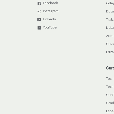
Facebook
Cole
Instagram
Docu
LinkedIn
Trab
YouTube
Licit
Aces
Ouvi
Edita
Cur
Técn
Técn
Quali
Grad
Espe