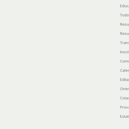
Educ
Todo
Resu
Resu
Tran
Insc
Como
Cale
Edita
Orie
Cota
Prov
Estat