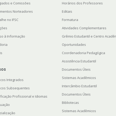
giados e Comissões
Horários dos Professores
mentos Norteadores
Editais
alhe no IFSC
Formatura
ações
Atividades Complementares
so à Informação
Grêmio Estudantil e Centro Acadê
doria
Oportunidades
is
Coordenadoria Pedagógica
Assistência Estudantil
sos
Documentos Úteis
Sistemas Acadêmicos
icos Integrados
Intercâmbio Estudantil
icos Subsequentes
Documentos Úteis
ficação Profissional e Idiomas
Bibliotecas
uação
Sistemas Acadêmicos
cialização