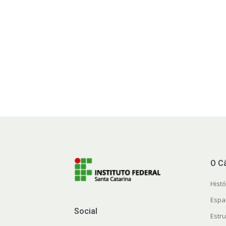
O C
Histó
Espa
Social
Estr