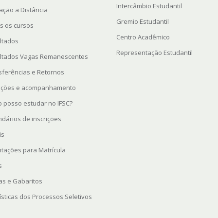
Intercâmbio Estudantil
ação a Distância
Gremio Estudantil
s os cursos
Centro Acadêmico
ltados
Representação Estudantil
ltados Vagas Remanescentes
sferências e Retornos
rições e acompanhamento
 posso estudar no IFSC?
ndários de inscrições
is
ntações para Matrícula
s
as e Gabaritos
ísticas dos Processos Seletivos