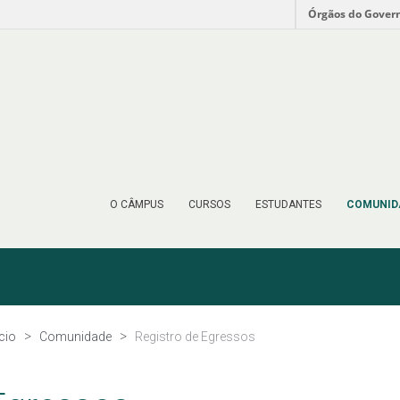
Órgãos do Gover
O CÂMPUS
CURSOS
ESTUDANTES
COMUNID
ício
Comunidade
Registro de Egressos