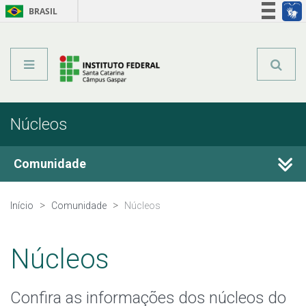
BRASIL
Órgãos do Governo
Acesso à informação
Legislação
Núcleos
Comunidade
Certificações
Início
Comunidade
Núcleos
Pesquisa e Inovação
Núcleos
Extensão
Confira as informações dos núcleos do