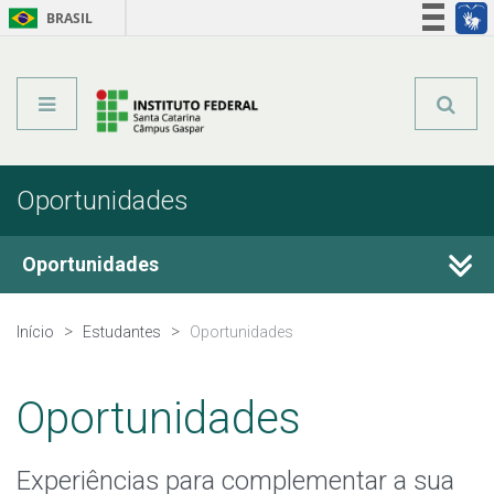
BRASIL
Órgãos do Governo
Acesso à informação
Legislação
Oportunidades
Oportunidades
Estágio e Emprego
Início
Estudantes
Oportunidades
Ensino, Pesquisa e Extensão
Oportunidades
Programa Institucional de Bolsa de Iniciação a Docência
Experiências para complementar a sua