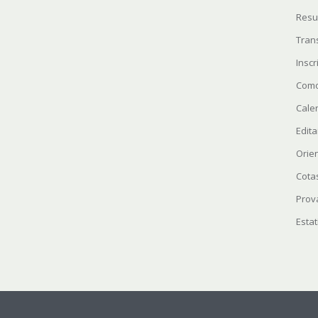
Resu
Tran
Insc
Como
Cale
Edita
Orie
Cota
Prov
Estat