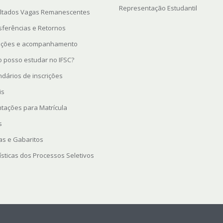
Representação Estudantil
ltados Vagas Remanescentes
sferências e Retornos
rições e acompanhamento
 posso estudar no IFSC?
ndários de inscrições
is
ntações para Matrícula
s
as e Gabaritos
ísticas dos Processos Seletivos