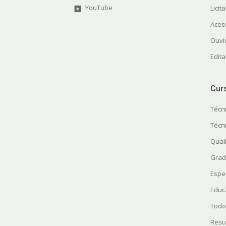
YouTube
Licit
Aces
Ouvi
Edita
Cur
Técn
Técn
Quali
Grad
Espe
Educ
Todo
Resu