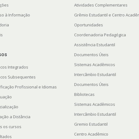
ações
Atividades Complementares
so à Informação
Grêmio Estudantil e Centro Acadê
doria
Oportunidades
is
Coordenadoria Pedagógica
Assistência Estudantil
sos
Documentos Úteis
Sistemas Acadêmicos
icos Integrados
Intercâmbio Estudantil
icos Subsequentes
Documentos Úteis
ficação Profissional e Idiomas
Bibliotecas
uação
Sistemas Acadêmicos
cialização
Intercâmbio Estudantil
ação a Distância
Gremio Estudantil
s os cursos
Centro Acadêmico
ltados