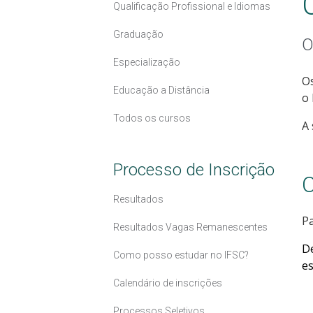
Qualificação Profissional e Idiomas
Graduação
O
Especialização
Os
Educação a Distância
o 
Todos os cursos
A 
Processo de Inscrição
C
Resultados
Pa
Resultados Vagas Remanescentes
D
Como posso estudar no IFSC?
es
Calendário de inscrições
Processos Seletivos