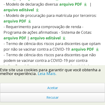
- Modelo de declaração diversa:
arquivo PDF
|
arquivo editável
- Modelo de procuraçâo para matrícula por terceiros:
arquivo PDF
- Requerimento para comprovação de renda -
Programa de ações afirmativas - Sistema de Cotas:
arquivo PDF
|
arquivo editável
- Termo de ciência dos riscos para discentes que optam
por não se vacinar contra a COVID-19:
arquivo PDF
- Termo de ciência dos riscos para discentes que não
podem se vacinar contra a COVID-19 por contra
indicação médica e interesse retornar às atividades
Este site usa cookies para garantir que você obtenha a
acadêmicas presenciais:
arquivo PDF
melhor experiência.
Leia Mais.
- Declaração para candidatos cotistas vagas
remanescentes - Técnicos
arquivo PDF
|
arquivo
Aceitar
editável
- Declaração para candidatos cotistas vagas
Recusar
remanescentes - Graduação
arquivo PDF
|
arquivo