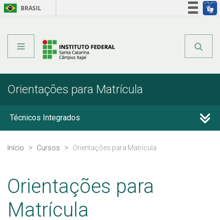
BRASIL
Órgãos do Governo
Acesso à informação
Legislação
Orientações para Matrícula
Técnicos Integrados
Técnicos Subsequentes
Início
Cursos
Orientações para Matrícula
Qualificação Profissional e Idiomas
Orientações para
Graduação
Matrícula