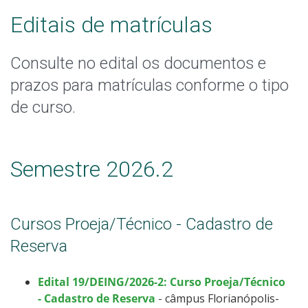
Calendário de inscrições
Editais de matrículas
Processos Seletivos
Consulte no edital os documentos e
prazos para matrículas conforme o tipo
Cotas
de curso.
Inscrições e acompanhamento
Vagas Ociosas
Semestre 2026.2
Transferências e Retornos
Cursos Proeja/Técnico - Cadastro de
Orientações para Matrícula
Reserva
Provas e Gabaritos
Edital 19/DEING/2026-2: Curso Proeja/Técnico
- Cadastro de Reserva
- câmpus Florianópolis-
Estatísticas dos Processos Seletivos