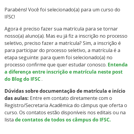
Especialização
Parabéns! Você foi selecionado(a) para um curso do
IFSC!
Mestrado
Agora é preciso fazer sua matrícula para se tornar
Educação a Distância
nosso(a) aluno(a). Mas eu já fiz a inscrição no processo
seletivo, preciso fazer a matrícula? Sim, a inscrição é
Todos os Cursos
para participar do processo seletivo, a matrícula é a
etapa seguinte: para quem foi selecionado(a) no
processo confirme que quer estudar conosco.
Entenda
a diferença entre inscrição e matrícula neste post
Processo de Inscrição
do Blog do IFSC
.
Dúvidas sobre documentação de matrícula e início
Resultados
das aulas:
Entre em contato diretamente com o
Registro/Secretaria Acadêmica do câmpus que oferta o
Resultados Vagas Remanescentes
curso. Os contatos estão disponíveis nos editais ou na
lista
de contatos de todos os câmpus do IFSC.
Como posso estudar no IFSC?