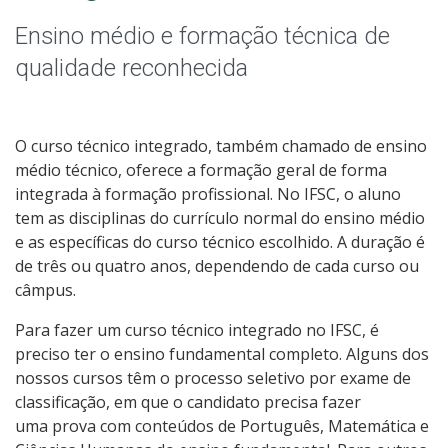
Qualificação Profissional e Idiomas
Ensino médio e formação técnica de
Graduação
qualidade reconhecida
Especialização
O curso técnico integrado, também chamado de ensino
Educação a Distância
médio técnico, oferece a formação geral de forma
integrada à formação profissional. No IFSC, o aluno
Todos os cursos
tem as disciplinas do currículo normal do ensino médio
e as específicas do curso técnico escolhido. A duração é
de três ou quatro anos, dependendo de cada curso ou
câmpus.
Processo de Inscrição
Para fazer um curso técnico integrado no IFSC, é
preciso ter o ensino fundamental completo. Alguns dos
Resultados
nossos cursos têm o processo seletivo por exame de
classificação, em que o candidato precisa fazer
Resultados Vagas Remanescentes
uma prova com conteúdos de Português, Matemática e