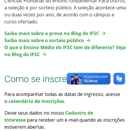
Ciências Humanas do ensino fundamental. Para outros,
Como posso estudar no IFSC?
a seleção é por sorteio público. A seleção acontece uma
ou duas vezes por ano, de acordo com o câmpus e
curso ofertado.
Calendário de inscrições
Saiba mais sobre a prova no Blog do IFSC
Processos Seletivos
Saiba mais sobre o sorteio público
O que o Ensino Médio do IFSC tem de diferente? Veja
Cotas
no Blog do IFSC
Inscrições e acompanhamento
Como se inscrever
Orientações para Matrícula
Para acompanhar todas as datas de ingresso, acesse
Transferências e Retornos
o
calendário de inscrições
.
Deixe seus dados no nosso
Cadastro de
Vagas em Regime Especial
Interesse
para receber um e-mail quando as inscrições
estiverem abertas.
Provas e Gabaritos