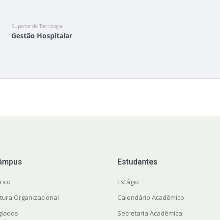
Superior de Tecnologia
Gestão Hospitalar
âmpus
Estudantes
rico
Estágio
utura Organizacional
Calendário Acadêmico
giados
Secretaria Acadêmica