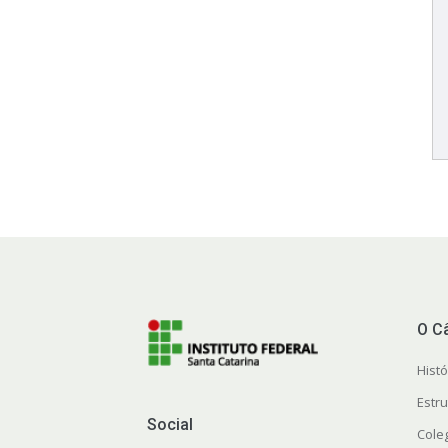
O C
Histó
Estr
Social
Cole