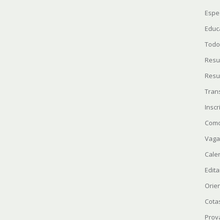
Espe
Educ
Todo
Resu
Resu
Tran
Insc
Como
Vaga
Cale
Edita
Orie
Cota
Prov