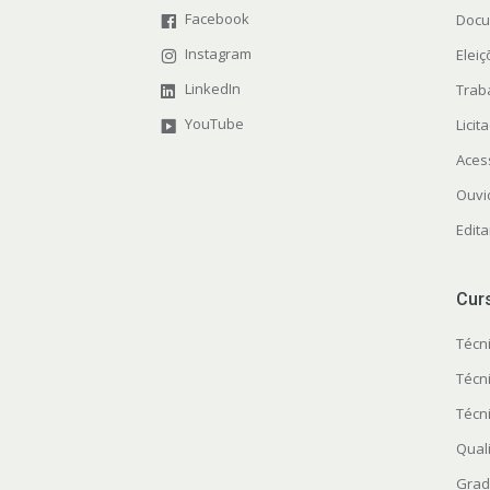
Facebook
Docu
Instagram
Elei
LinkedIn
Trab
YouTube
Licit
Aces
Ouvi
Edita
Cur
Técn
Técn
Técn
Quali
Grad