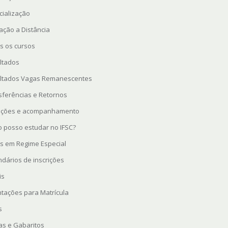
cialização
ação a Distância
s os cursos
ltados
ltados Vagas Remanescentes
sferências e Retornos
rições e acompanhamento
 posso estudar no IFSC?
s em Regime Especial
ndários de inscrições
is
ntações para Matrícula
s
as e Gabaritos