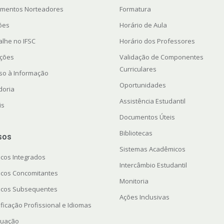
mentos Norteadores
Formatura
ções
Horário de Aula
alhe no IFSC
Horário dos Professores
ações
Validação de Componentes
Curriculares
so à Informação
Oportunidades
doria
Assistência Estudantil
is
Documentos Úteis
Bibliotecas
sos
Sistemas Acadêmicos
icos Integrados
Intercâmbio Estudantil
icos Concomitantes
Monitoria
icos Subsequentes
Ações Inclusivas
ficação Profissional e Idiomas
uação