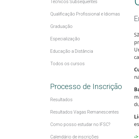
Técnicos Subsequentes
Qualificação Profissional e Idiomas
E
Graduação
Sã
Especialização
pr
Un
Educação a Distância
ca
Todos os cursos
C
na
Processo de Inscrição
B
ma
Resultados
d
Resultados Vagas Remanescentes
L
es
Como posso estudar no IFSC?
-
Calendário de inscrições