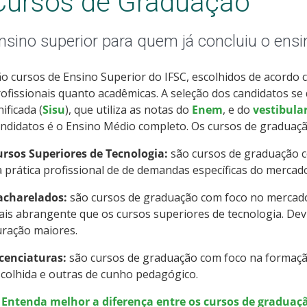
Cursos de Graduação
nsino superior para quem já concluiu o ens
o cursos de Ensino Superior do IFSC, escolhidos de acordo 
ofissionais quanto acadêmicas. A seleção dos candidatos se
ificada (
Sisu
), que utiliza as notas do
Enem
, e do
vestibula
ndidatos é o Ensino Médio completo. Os cursos de graduaçã
ursos Superiores de Tecnologia:
são cursos de graduação c
 prática profissional de de demandas específicas do mercad
acharelados:
são cursos de graduação com foco no mercad
is abrangente que os cursos superiores de tecnologia. Devi
uração maiores.
icenciaturas:
são cursos de graduação com foco na formação
colhida e outras de cunho pedagógico.
> Entenda melhor a diferença entre os cursos de graduaçã