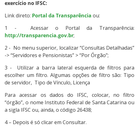
exercício no IFSC:
Tecnologia da Informação
Link direto:
Portal da Transparência
ou:
Relação com Fundação de Apoio
1 - Acessar o Portal da Transparência:
http://transparencia.gov.br
;
2 - No menu superior, localizar “Consultas Detalhadas”
-> “Servidores e Pensionistas” > “Por Órgão”;
3 - Utilizar a barra lateral esquerda de filtros para
escolher um filtro. Algumas opções de filtro são: Tipo
de servidor, Tipo de Vínculo, Licença
Para acessar os dados do IFSC, colocar, no filtro
“órgão”, o nome Instituto Federal de Santa Catarina ou
a sigla IFSC ou, ainda, o código 26438;
4 – Depois é só clicar em Consultar.