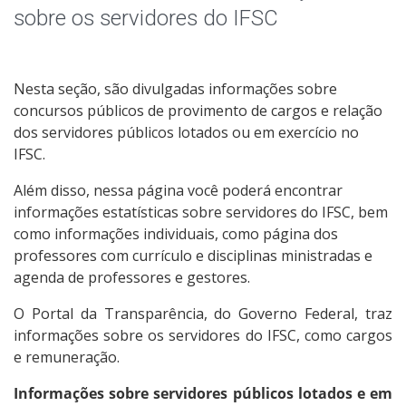
Receitas e Despesas
sobre os servidores do IFSC
Indicadores e Estatísticas
Nesta seção, são divulgadas informações sobre
Informações Classificadas
concursos públicos de provimento de cargos e relação
dos servidores públicos lotados ou em exercício no
Peça uma informação (SIC)
IFSC.
Além disso, nessa página você poderá encontrar
Servidores
informações estatísticas sobre servidores do IFSC, bem
como informações individuais, como página dos
Relatórios de Gestão
professores com currículo e disciplinas ministradas e
agenda de professores e gestores.
Perguntas Frequentes
O Portal da Transparência, do Governo Federal, traz
informações sobre os servidores do IFSC, como cargos
Publicações Oficiais
e remuneração.
Consulta a processos
Informações sobre servidores públicos lotados e em