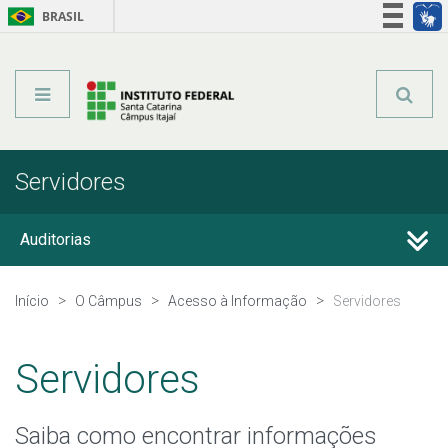
BRASIL
Órgãos do Governo
Acesso à informação
Legislação
Servidores
Auditorias
Avaliação Institucional
Início
O Câmpus
Acesso à Informação
Servidores
Carta de Serviços ao Usuário
Servidores
Parcerias, convênios e transferências
Saiba como encontrar informações