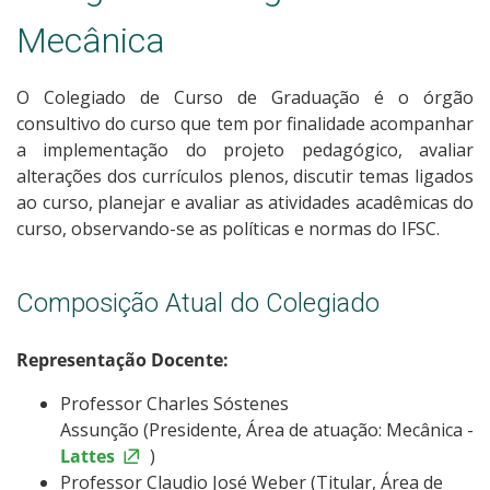
Colegiado de Gestão Hospitalar
Mecânica
Colegiado de Engenharia Mecânica
O Colegiado de Curso de Graduação é o órgão
Colegiado de Engenharia Elétrica
consultivo do curso que tem por finalidade acompanhar
a implementação do projeto pedagógico, avaliar
alterações dos currículos plenos, discutir temas ligados
Colegiado de Enfermagem
ao curso, planejar e avaliar as atividades acadêmicas do
curso, observando-se as políticas e normas do IFSC.
Núcleo Docente Estruturante Eng. Elétrica
Núcleo Docente Estruturante Enfermagem
Composição Atual do Colegiado
Núcleo Docente Estruturante Eng. Mecânica
Representação Docente:
Professor Charles Sóstenes
Núcleo Docente Estruturante Gestão Hospitalar
Assunção (Presidente, Área de atuação: Mecânica -
Lattes
)
Professor Claudio José Weber (Titular, Área de