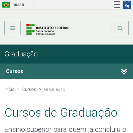
BRASIL
Órgãos do Governo
Acesso à informação
Legislação
Graduação
Cursos
Técnicos Integrados
Início
Cursos
Graduação
Técnicos Concomitantes
Cursos de Graduação
Técnicos Subsequentes
Ensino superior para quem já concluiu o