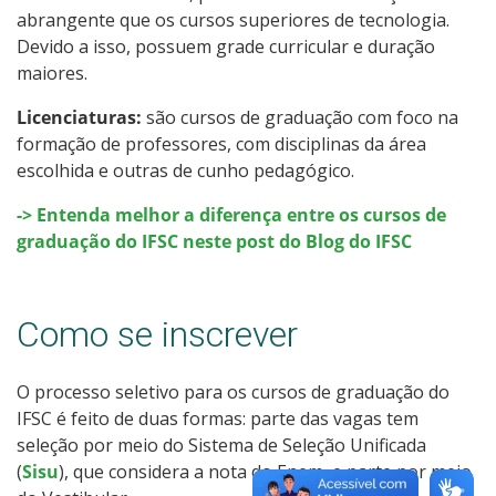
abrangente que os cursos superiores de tecnologia.
Como posso estudar no IFSC?
Devido a isso, possuem grade curricular e duração
maiores.
Calendário de inscrições
Licenciaturas:
são cursos de graduação com foco na
Processos Seletivos
formação de professores, com disciplinas da área
escolhida e outras de cunho pedagógico.
Cotas
-> Entenda melhor a diferença entre os cursos de
graduação do IFSC neste post do Blog do IFSC
Inscrições e acompanhamento
Orientações para Matrícula
Como se inscrever
Transferências e Retornos
O processo seletivo para os cursos de graduação do
IFSC é feito de duas formas: parte das vagas tem
Vagas em Regime Especial
seleção por meio do Sistema de Seleção Unificada
(
Sisu
), que considera a nota do Enem, e parte por meio
Provas e Gabaritos