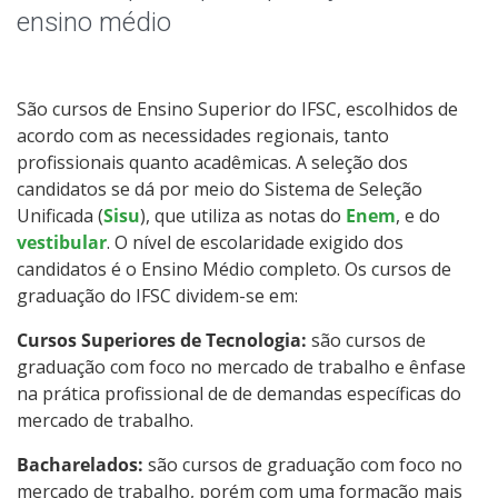
Qualificação Profissional e Idiomas
ensino médio
Graduação
São cursos de Ensino Superior do IFSC, escolhidos de
Especialização
acordo com as necessidades regionais, tanto
profissionais quanto acadêmicas. A seleção dos
Educação a Distância
candidatos se dá por meio do Sistema de Seleção
Unificada (
Sisu
), que utiliza as notas do
Enem
, e do
Todos os cursos
vestibular
. O nível de escolaridade exigido dos
candidatos é o Ensino Médio completo. Os cursos de
graduação do IFSC dividem-se em:
Processo de Inscrição
Cursos Superiores de Tecnologia:
são cursos de
graduação com foco no mercado de trabalho e ênfase
na prática profissional de de demandas específicas do
Resultados
mercado de trabalho.
Bacharelados:
Resultados Vagas Remanescentes
são cursos de graduação com foco no
mercado de trabalho, porém com uma formação mais