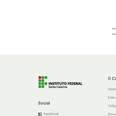
<>
<>
O C
Histó
Estr
Social
Cole
Facebook
Docu