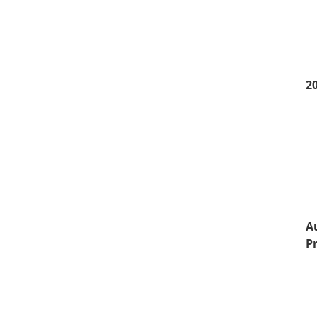
2
A
P