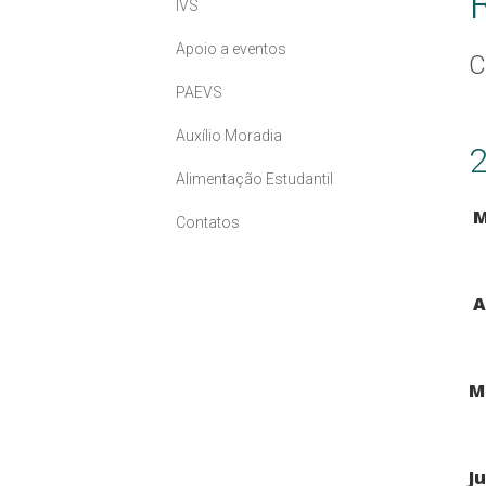
IVS
Apoio a eventos
C
PAEVS
Auxílio Moradia
Alimentação Estudantil
M
Contatos
A
M
J