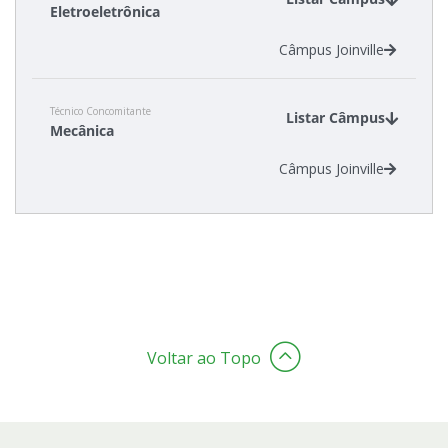
Eletroeletrônica
Câmpus Joinville
Estatísticas dos Processos Seletivos
Cadastro de interesse
Técnico Concomitante
Listar Câmpus
Mecânica
Câmpus Joinville
Voltar ao Topo