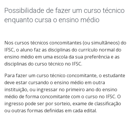
Qualificação Profissional e Idiomas
Possibilidade de fazer um curso técnico
Graduação
enquanto cursa o ensino médio
Especialização
Nos cursos técnicos concomitantes (ou simultâneos) do
Educação a Distância
IFSC, o aluno faz as disciplinas do currículo normal do
ensino médio em uma escola da sua preferência e as
Todos os cursos
disciplinas do curso técnico no IFSC.
Para fazer um curso técnico concomitante, o estudante
deve estar cursando o ensino médio em outra
Processo de Inscrição
instituição, ou ingressar no primeiro ano do ensino
médio de forma concomitante com o curso no IFSC. O
ingresso pode ser por sorteio, exame de classificação
Resultados
ou outras formas definidas em cada edital.
Resultados Vagas Remanescentes