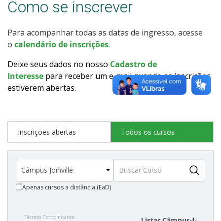
Como se inscrever
Como posso estudar no IFSC?
Para acompanhar todas as datas de ingresso, acesse
Calendário de inscrições
o
calendário de inscrições
.
Processos Seletivos
Deixe seus dados no nosso
Cadastro de
Interesse
para receber um e-mail quando as inscrições
estiverem abertas
.
Cotas
Inscrições e acompanhamento
Inscrições abertas
Todos os cursos
Orientações para Matrícula
Transferências e Retornos
Apenas cursos a distância (EaD)
Vagas em Regime Especial
Técnico Concomitante
Provas e Gabaritos
Listar Câmpus