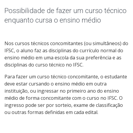
Qualificação Profissional e Idiomas
Possibilidade de fazer um curso técnico
Graduação
enquanto cursa o ensino médio
Especialização
Nos cursos técnicos concomitantes (ou simultâneos) do
Educação a Distância
IFSC, o aluno faz as disciplinas do currículo normal do
ensino médio em uma escola da sua preferência e as
Todos os cursos
disciplinas do curso técnico no IFSC.
Para fazer um curso técnico concomitante, o estudante
deve estar cursando o ensino médio em outra
Processo de Inscrição
instituição, ou ingressar no primeiro ano do ensino
médio de forma concomitante com o curso no IFSC. O
ingresso pode ser por sorteio, exame de classificação
Resultados
ou outras formas definidas em cada edital.
Resultados Vagas Remanescentes