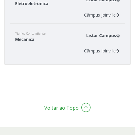
Eletroeletrônica
Câmpus Joinville
Estatísticas dos Processos Seletivos
Cadastro de interesse
Técnico Concomitante
Listar Câmpus
Mecânica
Câmpus Joinville
Voltar ao Topo