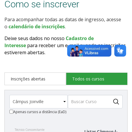
Como se inscrever
Como posso estudar no IFSC?
Para acompanhar todas as datas de ingresso, acesse
Calendário de inscrições
o
calendário de inscrições
.
Processos Seletivos
Deixe seus dados no nosso
Cadastro de
Interesse
para receber um e-mail quando as inscrições
estiverem abertas
.
Cotas
Inscrições e acompanhamento
Inscrições abertas
Todos os cursos
Orientações para Matrícula
Transferências e Retornos
Apenas cursos a distância (EaD)
Vagas em Regime Especial
Técnico Concomitante
Provas e Gabaritos
Listar Câmpus