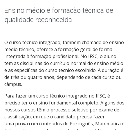
Qualificação Profissional e Idiomas
Ensino médio e formação técnica de
Graduação
qualidade reconhecida
Especialização
O curso técnico integrado, também chamado de ensino
Educação a Distância
médio técnico, oferece a formação geral de forma
integrada à formação profissional. No IFSC, o aluno
Todos os cursos
tem as disciplinas do currículo normal do ensino médio
e as específicas do curso técnico escolhido. A duração é
de três ou quatro anos, dependendo de cada curso ou
câmpus.
Processo de Inscrição
Para fazer um curso técnico integrado no IFSC, é
preciso ter o ensino fundamental completo. Alguns dos
Resultados
nossos cursos têm o processo seletivo por exame de
classificação, em que o candidato precisa fazer
Resultados Vagas Remanescentes
uma prova com conteúdos de Português, Matemática e