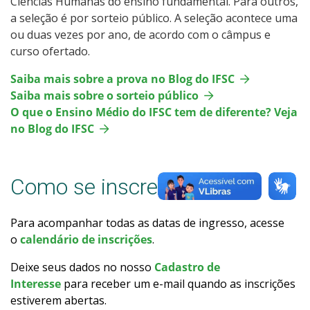
Ciências Humanas do ensino fundamental. Para outros,
Como posso estudar no IFSC?
a seleção é por sorteio público. A seleção acontece uma
ou duas vezes por ano, de acordo com o câmpus e
curso ofertado.
Calendário de inscrições
Saiba mais sobre a prova no Blog do IFSC
Processos Seletivos
Saiba mais sobre o sorteio público
O que o Ensino Médio do IFSC tem de diferente? Veja
Cotas
no Blog do IFSC
Inscrições e acompanhamento
Como se inscrever
Orientações para Matrícula
Para acompanhar todas as datas de ingresso, acesse
Transferências e Retornos
o
calendário de inscrições
.
Deixe seus dados no nosso
Cadastro de
Vagas em Regime Especial
Interesse
para receber um e-mail quando as inscrições
estiverem abertas.
Provas e Gabaritos