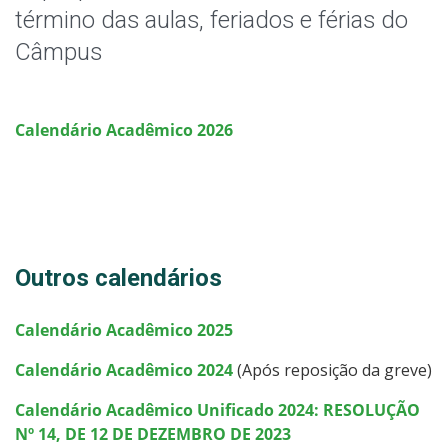
Editais
término das aulas, feriados e férias do
Câmpus
Estágio
Registro Acadêmico
Calendário Acadêmico 2026
Oportunidades
Sistemas Acadêmicos
Documentos Úteis
Outros calendários
Assistência Estudantil
Calendário Acadêmico 2025
Calendário Acadêmico 2024
(Após reposição da greve)
Bibliotecas
Calendário Acadêmico Unificado 2024: RESOLUÇÃO
Intercâmbio Estudantil
Nº 14, DE 12 DE DEZEMBRO DE 2023