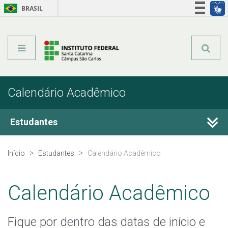
BRASIL
Órgãos do Governo
Acesso à informação
Legislação
Calendário Acadêmico
Estudantes
Calendário Acadêmico
Início
Estudantes
Calendário Acadêmico
Horário de Aula
Calendário Acadêmico
Horário dos Professores
Fique por dentro das datas de início e