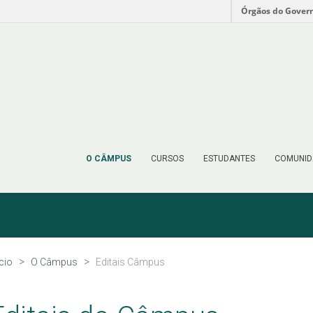
Órgãos do Gover
O CÂMPUS
CURSOS
ESTUDANTES
COMUNID
ício
O Câmpus
Editais Câmpus