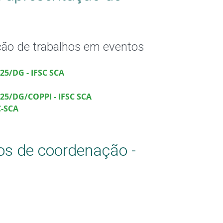
ação de trabalhos em eventos
25/DG - IFSC SCA
025/DG/COPPI - IFSC SCA
C-SCA
os de coordenação -