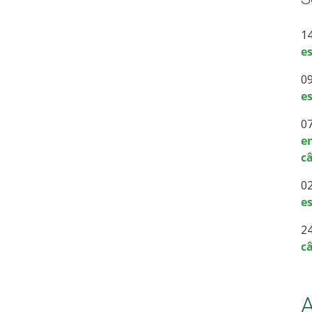
1
e
0
e
0
en
c
0
e
2
c
A