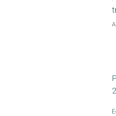
t
A
P
E