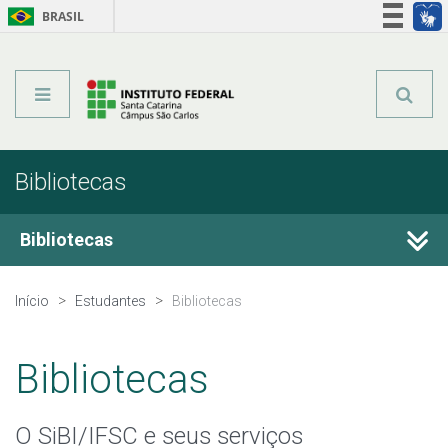
BRASIL
Órgãos do Governo
Acesso à informação
Legislação
Bibliotecas
Bibliotecas
Horário de funcionamento
Início
Estudantes
Bibliotecas
Acervo Virtual
Bibliotecas
Portal Capes
O SiBI/IFSC e seus serviços