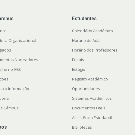
âmpus
Estudantes
rico
Calendário Acadêmico
utura Organizacional
Horário de Aula
giados
Horário dos Professores
mentos Norteadores
Editais
alhe no IFSC
Estágio
ações
Registro Acadêmico
so à Informação
Oportunidades
doria
Sistemas Acadêmicos
ais Câmpus
Documentos Úteis
Assistência Estudantil
sos
Bibliotecas