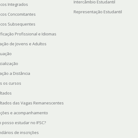
Intercâmbio Estudantil
icos Integrados
Representação Estudantil
icos Concomitantes
icos Subsequentes
ficação Profissional e Idiomas
ação de Jovens e Adultos
uação
cialização
ação a Distância
s os cursos
ltados
ltados das Vagas Remanescentes
rições e acompanhamento
 posso estudar no IFSC?
ndários de inscrições