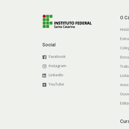
O C
Histó
Estr
Social
Cole
Facebook
Docu
Instagram
Trab
LinkedIn
Licit
YouTube
Aces
Ouvi
Edit
Cur