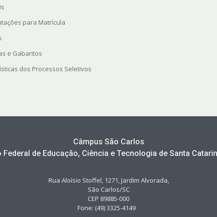
is
ntações para Matrícula
s
as e Gabaritos
ísticas dos Processos Seletivos
Câmpus São Carlos
to Federal de Educação, Ciência e Tecnologia de Santa Catarin
Rua Aloísio Stoffel, 1271, Jardim Alvorada,
São Carlos/SC
CEP 89885-000
Fone: (49) 3325-4149