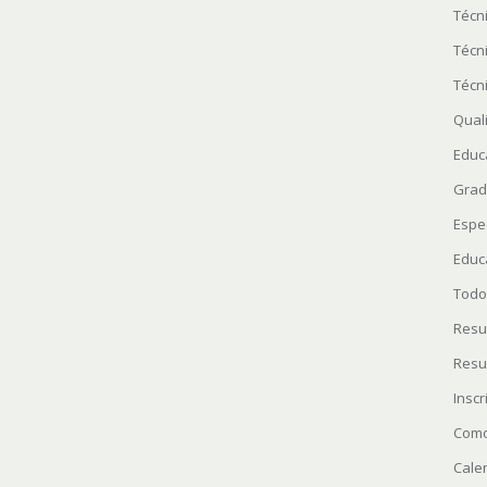
Técn
Técn
Técn
Quali
Educ
Grad
Espe
Educ
Todo
Resu
Resu
Insc
Como
Cale