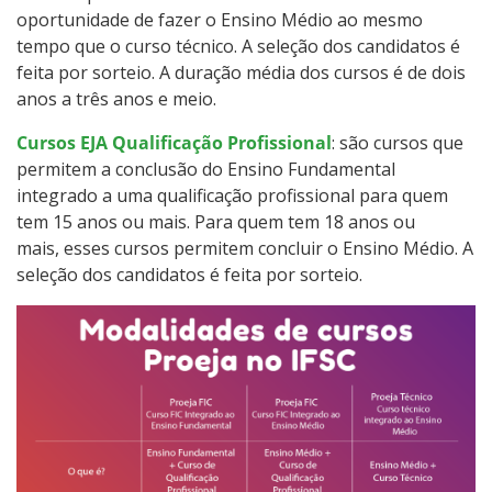
oportunidade de fazer o Ensino Médio ao mesmo
Resultados das Vagas Remanescentes
tempo que o curso técnico. A seleção dos candidatos é
feita por sorteio. A duração média dos cursos é de dois
Como posso estudar no IFSC?
anos a três anos e meio.
Calendário de inscrições
Cursos EJA Qualificação Profissional
: são cursos que
permitem a conclusão do Ensino Fundamental
integrado a uma qualificação profissional para quem
Processos Seletivos
tem 15 anos ou mais. Para quem tem 18 anos ou
mais, esses cursos permitem concluir o Ensino Médio. A
Cotas
seleção dos candidatos é feita por sorteio.
Inscrições e acompanhamento
Orientações para Matrícula
Transferências e Retornos
Provas e Gabaritos