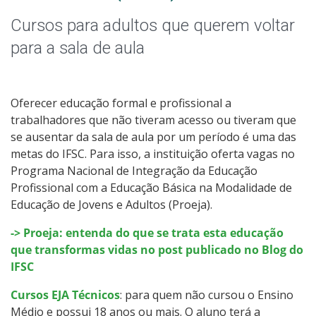
Qualificação Profissional e Idiomas
Cursos para adultos que querem voltar
Educação de Jovens e Adultos
para a sala de aula
Graduação
Oferecer educação formal e profissional a
Especialização
trabalhadores que não tiveram acesso ou tiveram que
se ausentar da sala de aula por um período é uma das
Educação a Distância
metas do IFSC. Para isso, a instituição oferta vagas no
Programa Nacional de Integração da Educação
Profissional com a Educação Básica na Modalidade de
Todos os cursos
Educação de Jovens e Adultos (Proeja).
-> Proeja: entenda do que se trata esta educação
que transformas vidas no post publicado no Blog do
Processo de Inscrição
IFSC
Cursos EJA Técnicos
Resultados
: para quem não cursou o Ensino
Médio e possui 18 anos ou mais. O aluno terá a