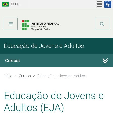
BRASIL
Órgãos do Governo
Acesso à informação
Legislação
Educação de Jovens e Adultos
Cursos
Técnicos Integrados
Início
Cursos
Educação de Jovens e Adultos
Técnicos Concomitantes
Educação de Jovens e
Técnicos Subsequentes
Adultos (EJA)