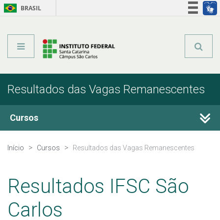
BRASIL
Órgãos do Governo
Acesso à informação
Legislação
Resultados das Vagas Remanescentes
Cursos
Técnicos Integrados
Início
Cursos
Resultados das Vagas Remanescentes
Técnicos Concomitantes
Resultados IFSC São
Técnicos Subsequentes
Carlos