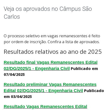
Qualificação Profissional e Idiomas
Veja os aprovados no Câmpus São
Educação de Jovens e Adultos
Carlos
Graduação
O processo seletivo em vagas remanescentes é feito
Especialização
por ordem de inscrição. Confira a lista de aprovados.
Resultados relativos ao ano de 2025
Educação a Distância
Resultado final Vagas Remanescentes Edital
Todos os cursos
Publicado em
02/DG/2025/1 - Engenharia Civil
07/04/2025
Resultado preliminar Vagas Remanescentes
Processo de Inscrição
Publicado
Edital 02/DG/2025/1 - Engenharia Civil
em 03/04/2025
Resultados
Resultado Vagas Remanescentes Edital