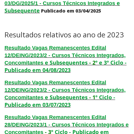
e
03/DG/2025/1 - Cursos Técnicos Integrados
Resultados das Vagas Remanescentes
Subsequente
Publicado em 03/04/2025
Como posso estudar no IFSC?
Resultados relativos ao ano de 2023
Calendário de inscrições
Resultado Vagas Remanescentes Edital
Processos Seletivos
12/DEING/2023/2 - Cursos Técnicos Integrados,
e Subsequentes
-
2
º e 3º Ciclo -
Concomitantes
Publicado em 04/08/2023
Cotas
Resultado Vagas Remanescentes Edital
Inscrições e acompanhamento
12/DEING/2023/2 - Cursos Técnicos Integrados,
e Subsequentes
- 1
º Ciclo -
Concomitantes
Orientações para Matrícula
Publicado em 03/07/2023
Resultado Vagas Remanescentes Edital
Transferências e Retornos
28/DEING/2023/1 - Cursos Técnicos Integrados e
- 3
º Ciclo - Publicado em
Concomitantes
Provas e Gabaritos