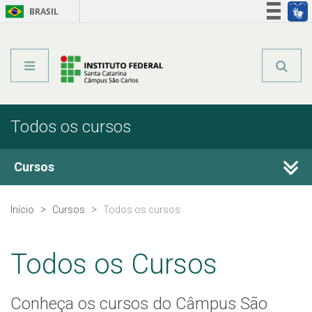
BRASIL
Órgãos do Governo
Acesso à informação
Legislação
Todos os cursos
Cursos
Técnicos Integrados
Início
Cursos
Todos os cursos
Técnicos Concomitantes
Todos os Cursos
Técnicos Subsequentes
Conheça os cursos do Câmpus São