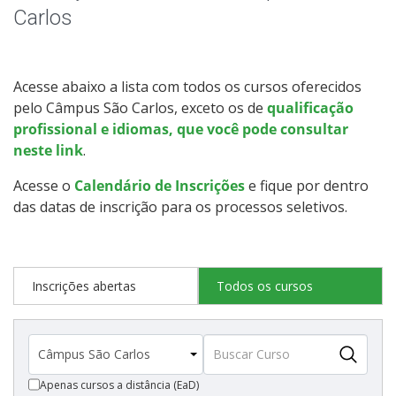
Qualificação Profissional e Idiomas
Carlos
Educação de Jovens e Adultos
Acesse abaixo a lista com todos os cursos oferecidos
Graduação
pelo Câmpus São Carlos, exceto os de
qualificação
profissional e idiomas, que você pode consultar
Especialização
neste link
.
Acesse o
Calendário de Inscrições
e fique por dentro
Educação a Distância
das datas de inscrição para os processos seletivos.
Todos os cursos
Inscrições abertas
Todos os cursos
Processo de Inscrição
Resultados
Apenas cursos a distância (EaD)