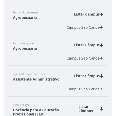
Resultados das Vagas Remanescentes
Técnico Subsequente
Listar Câmpus
Agropecuária
Como posso estudar no IFSC?
Câmpus São Carlos
Calendário de inscrições
Técnico Integrado
Listar Câmpus
Processos Seletivos
Agropecuária
Câmpus São Carlos
Cotas
Inscrições e acompanhamento
EJA Qualificação Profissional
Listar Câmpus
Assistente Administrativo
Orientações para Matrícula
Câmpus São Carlos
Transferências e Retornos
Especialização
Listar
Docência para a Educação
Câmpus
Profissional (EaD)
Provas e Gabaritos