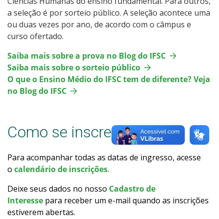
Ciências Humanas do ensino fundamental. Para outros,
Resultados das Vagas Remanescentes
a seleção é por sorteio público. A seleção acontece uma
ou duas vezes por ano, de acordo com o câmpus e
curso ofertado.
Como posso estudar no IFSC?
Saiba mais sobre a prova no Blog do IFSC
Calendário de inscrições
Saiba mais sobre o sorteio público
O que o Ensino Médio do IFSC tem de diferente? Veja
Processos Seletivos
no Blog do IFSC
Cotas
Como se inscrever
Inscrições e acompanhamento
Para acompanhar todas as datas de ingresso, acesse
Orientações para Matrícula
o
calendário de inscrições
.
Deixe seus dados no nosso
Cadastro de
Transferências e Retornos
Interesse
para receber um e-mail quando as inscrições
estiverem abertas.
Provas e Gabaritos