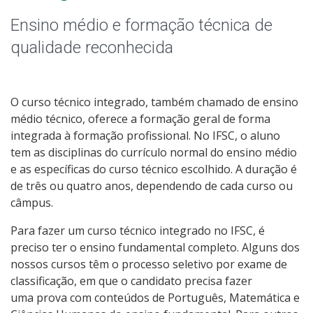
Qualificação Profissional e Idiomas
Ensino médio e formação técnica de
Educação de Jovens e Adultos
qualidade reconhecida
Graduação
O curso técnico integrado, também chamado de ensino
Especialização
médio técnico, oferece a formação geral de forma
integrada à formação profissional. No IFSC, o aluno
Educação a Distância
tem as disciplinas do currículo normal do ensino médio
e as específicas do curso técnico escolhido. A duração é
de três ou quatro anos, dependendo de cada curso ou
Todos os cursos
câmpus.
Para fazer um curso técnico integrado no IFSC, é
preciso ter o ensino fundamental completo. Alguns dos
Processo de Inscrição
nossos cursos têm o processo seletivo por exame de
classificação, em que o candidato precisa fazer
Resultados
uma prova com conteúdos de Português, Matemática e