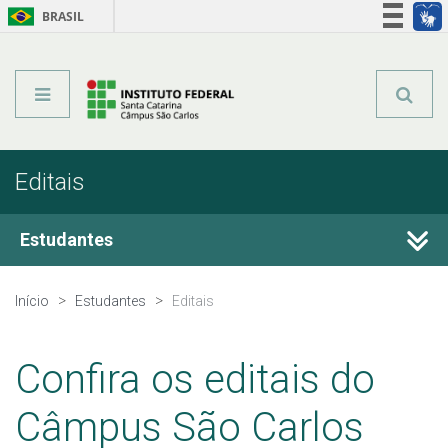
BRASIL
Órgãos do Governo
Acesso à informação
Legislação
Editais
Estudantes
Calendário Acadêmico
Início
Estudantes
Editais
Horário de Aula
Confira os editais do
Horário dos Professores
Câmpus São Carlos