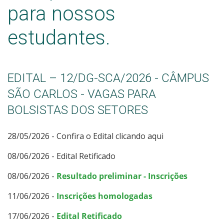
Editais
para nossos
Estágio
estudantes.
Registro Acadêmico
EDITAL – 12/DG-SCA/2026 - CÂMPUS
Oportunidades
SÃO CARLOS - VAGAS PARA
Sistemas Acadêmicos
BOLSISTAS DOS SETORES
Documentos Úteis
28/05/2026 - Confira o Edital clicando aqui
08/06/2026 - Edital Retificado
Assistência Estudantil
08/06/2026 -
Resultado preliminar - Inscrições
Bibliotecas
11/06/2026 -
Inscrições homologadas
Intercâmbio Estudantil
17/06/2026 -
Edital Retificado