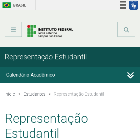
BRASIL
Órgãos do Governo
Acesso à informação
Legislação
Representação Estudantil
Calendário Acadêmico
Horário de Aula
Início
Estudantes
Representação Estudantil
Horário dos Professores
Representação
Editais
Estudantil