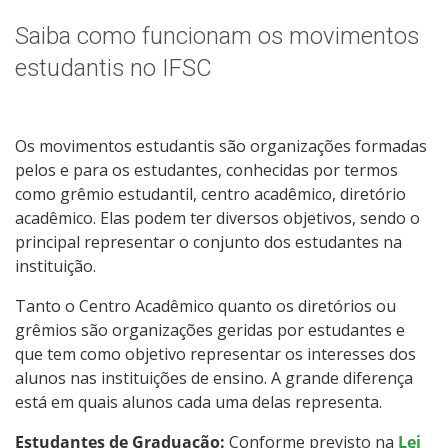
Estágio
Saiba como funcionam os movimentos
Registro Acadêmico
estudantis no IFSC
Oportunidades
Os movimentos estudantis são organizações formadas
Sistemas Acadêmicos
pelos e para os estudantes, conhecidas por termos
como grêmio estudantil, centro acadêmico, diretório
Documentos Úteis
acadêmico. Elas podem ter diversos objetivos, sendo o
principal representar o conjunto dos estudantes na
instituição.
Assistência Estudantil
Tanto o Centro Acadêmico quanto os diretórios ou
Bibliotecas
grêmios são organizações geridas por estudantes e
que tem como objetivo representar os interesses dos
Intercâmbio Estudantil
alunos nas instituições de ensino. A grande diferença
está em quais alunos cada uma delas representa.
Representação Estudantil
Estudantes de Graduação:
Conforme previsto na
Lei