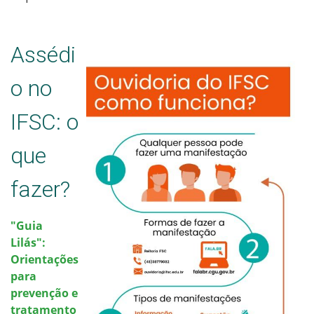
Assédi
o no
IFSC: o
que
fazer?
"Guia
Lilás":
Orientações
para
prevenção e
tratamento