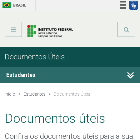
BRASIL
Órgãos do Governo
Acesso à informação
Legislação
Documentos Úteis
Estudantes
Calendário Acadêmico
Início
Estudantes
Documentos Úteis
Horário de Aula
Documentos úteis
Horário dos Professores
Confira os documentos úteis para a sua