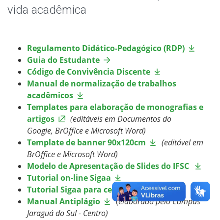
Editais
vida acadêmica
Estágio
Regulamento Didático-Pedagógico (RDP)
Registro Acadêmico
Guia do Estudante
Código de Convivência Discente
Oportunidades
Manual de normalização de trabalhos
acadêmicos
Sistemas Acadêmicos
Templates para elaboração de monografias e
artigos
(editáveis em Documentos do
Google, BrOffice e Microsoft Word)
Documentos Úteis
Template de banner 90x120cm
(editável em
BrOffice e Microsoft Word)
Assistência Estudantil
Modelo de Apresentação de Slides do IFSC
Tutorial on-line Sigaa
Bibliotecas
Tutorial Sigaa para celular
Manual Antiplágio
(
elaborado pelo Câmpus
Intercâmbio Estudantil
Jaraguá do Sul - Centro)