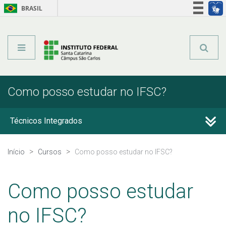
BRASIL
Órgãos do Governo
Acesso à informação
Legislação
Como posso estudar no IFSC?
Técnicos Integrados
Técnicos Concomitantes
Início
Cursos
Como posso estudar no IFSC?
Técnicos Subsequentes
Como posso estudar
Qualificação Profissional e Idiomas
no IFSC?