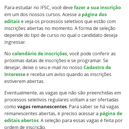
Como posso estudar no IFSC?
Para estudar no IFSC, você deve
fazer a sua inscrição
em um dos nossos cursos. Acesse a
página dos
editais
e veja os processos seletivos que estão com
Calendário de inscrições
inscrições abertas no momento. A forma de seleção
depende do tipo de curso no qual o candidato deseja
Processos Seletivos
ingressar.
Cotas
No
calendário de inscrições
, você pode conferir as
próximas datas de inscrições e se programar. Se
desejar, deixe o seu e-mail no nosso
Cadastro de
Inscrições e acompanhamento
Interesse
e receba um aviso quando as inscrições
estiverem abertas.
Orientações para Matrícula
Eventualmente, as vagas que não são preenchidas em
Transferências e Retornos
processos seletivos regulares voltam a ser ofertadas
como
vagas remanescentes
. Para saber se há vagas
remanescentes abertas, é preciso acessar a
Provas e Gabaritos
página de
editais abertos
. A seleção para essas vagas é feita por
ordem de inscrição.
Estatísticas dos Processos Seletivos