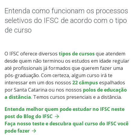
Educação de Jovens e Adultos
Entenda como funcionam os processos
Graduação
seletivos do IFSC de acordo com o tipo
de curso
Especialização
Educação a Distância
O IFSC oferece diversos
tipos de cursos
que atendem
desde quem não terminou os estudos em idade regular
Todos os cursos
até profissionais já formados que querem fazer uma
pós-graduação. Com certeza, algum curso irá te
interessar em um dos nossos
22 câmpus
espalhados
por Santa Catarina ou nos nossos
polos de educação
Processo de Inscrição
a distância
. Temos cursos presenciais e a distância.
Entenda melhor quem pode estudar no IFSC neste
Resultados
post do Blog do IFSC
Faça nosso teste e descubra qual curso do IFSC você
Resultados das Vagas Remanescentes
pode fazer