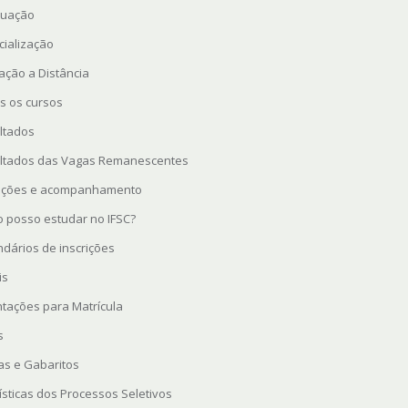
uação
cialização
ação a Distância
s os cursos
ltados
ltados das Vagas Remanescentes
rições e acompanhamento
 posso estudar no IFSC?
ndários de inscrições
is
ntações para Matrícula
s
as e Gabaritos
ísticas dos Processos Seletivos