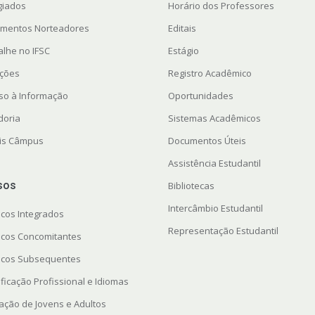
giados
Horário dos Professores
mentos Norteadores
Editais
alhe no IFSC
Estágio
ações
Registro Acadêmico
so à Informação
Oportunidades
doria
Sistemas Acadêmicos
ais Câmpus
Documentos Úteis
Assistência Estudantil
sos
Bibliotecas
Intercâmbio Estudantil
icos Integrados
Representação Estudantil
icos Concomitantes
icos Subsequentes
ficação Profissional e Idiomas
ação de Jovens e Adultos