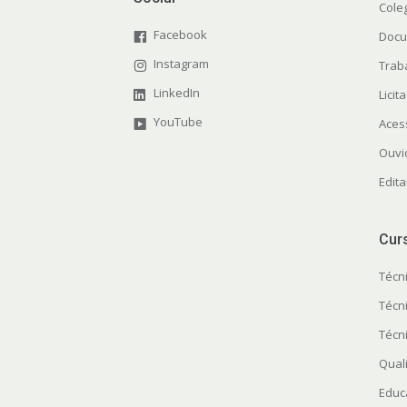
Cole
Facebook
Docu
Instagram
Trab
LinkedIn
Licit
YouTube
Aces
Ouvi
Edit
Cur
Técn
Técn
Técn
Quali
Educ