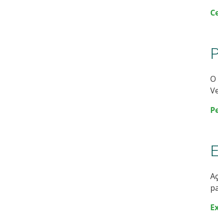
Ce
P
O 
Ve
P
A
pa
E