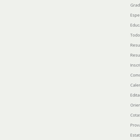
Grad
Espe
Educ
Todo
Resu
Resu
Insc
Como
Cale
Edita
Orie
Cota
Prov
Estat