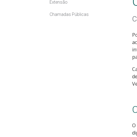
Extensão
Chamadas Públicas
C
Po
ac
in
pa
Ca
de
Ve
C
O 
di