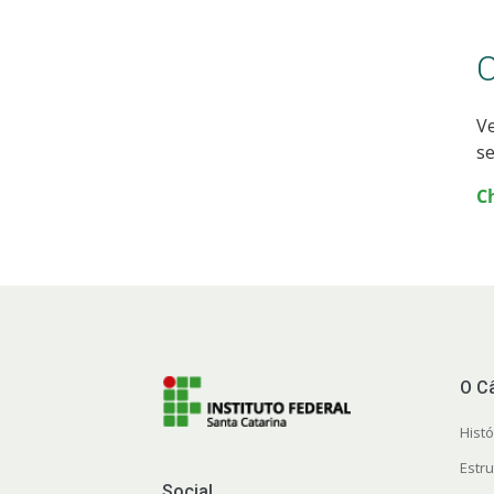
Ve
se
C
O C
Histó
Estr
Social