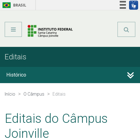
BRASIL
Órgãos do Governo
Acesso à informação
Legislação
Editais
Histórico
Estrutura Organizacional
Início
O Câmpus
Editais
Colegiados
Editais do Câmpus
Documentos Norteadores
Joinville