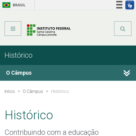
BRASIL
Órgãos do Governo
Acesso à informação
Legislação
Histórico
O Câmpus
Histórico
Início
O Câmpus
Histórico
Estrutura Organizacional
Histórico
Colegiados
Contribuindo com a educação