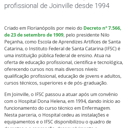
Documentos Norteadores
profissional de Joinville desde 1994
Eleições
Criado em Florianópolis por meio do
Decreto nº 7.566,
Trabalhe no IFSC
de 23 de setembro de 1909
, pelo presidente Nilo
Peçanha, como Escola de Aprendizes Artífices de Santa
Licitações
Catarina, o Instituto Federal de Santa Catarina (IFSC) é
uma instituição pública federal de ensino. Atua na
Acesso à Informação
oferta de educação profissional, científica e tecnológica,
oferecendo cursos nos mais diversos níveis:
qualificação profissional, educação de jovens e adultos,
Ouvidoria
cursos técnicos, superiores e de pós-graduação.
Editais
Em Joinville, o IFSC passou a atuar após um convênio
com o Hospital Dona Helena, em 1994, dando início ao
funcionamento do curso técnico em Enfermagem.
Nesta parceria, o Hospital cedeu as instalações e
equipamentos e o IFSC disponibilizou o quadro de