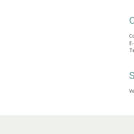
C
Co
E-
Te
S
V