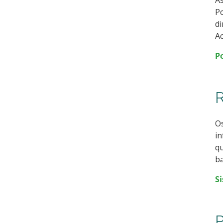
As
Po
di
Ac
P
R
Os
in
qu
ba
S
P