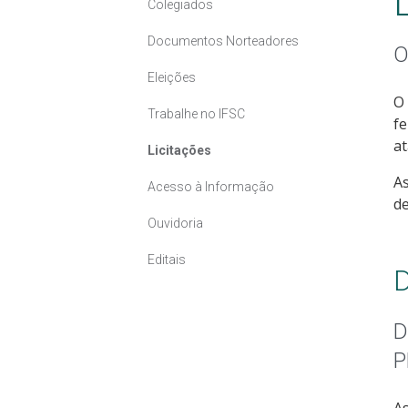
Colegiados
Documentos Norteadores
O
Eleições
O
Trabalhe no IFSC
fe
at
Licitações
As
Acesso à Informação
de
Ouvidoria
Editais
D
D
P