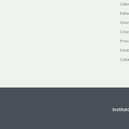
Cale
Edita
Orie
Cota
Prov
Estat
Cada
Institu