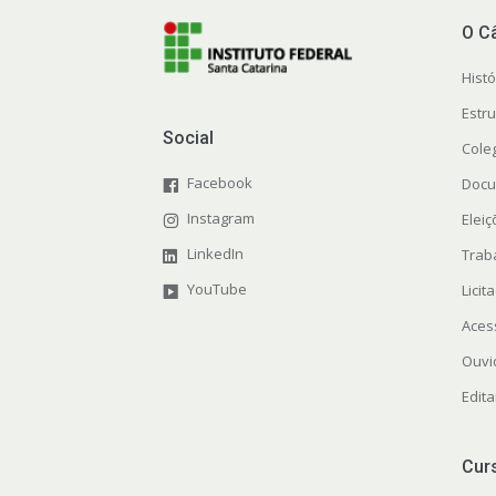
O C
Histó
Estr
Social
Cole
Facebook
Docu
Instagram
Elei
LinkedIn
Trab
YouTube
Licit
Aces
Ouvi
Edita
Cur