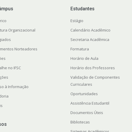
âmpus
Estudantes
rico
Estágio
utura Organizacional
Calendário Acadêmico
giados
Secretaria Acadêmica
mentos Norteadores
Formatura
ções
Horário de Aula
alhe no IFSC
Horário dos Professores
ações
Validação de Componentes
Curriculares
so à Informação
Oportunidades
doria
Assistência Estudantil
is
Documentos Úteis
Bibliotecas
sos
Sistemas Acadêmicos