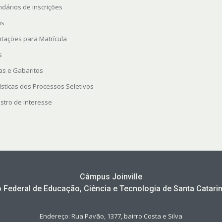
ndários de inscrições
is
ntações para Matrícula
s
as e Gabaritos
ísticas dos Processos Seletivos
stro de interesse
Câmpus Joinville
to Federal de Educação, Ciência e Tecnologia de Santa Catarin
Endereço: Rua Pavão, 1377, bairro Costa e Silva