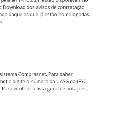
 pela lei 14.133/21, estão disponíveis no
r o Download dos avisos de contratação
ltado daquelas que já estão homologadas.
s:
o sistema Comprasnet. Para saber
net e digite o número da UASG do IFSC,
ra verificar a lista geral de licitações,