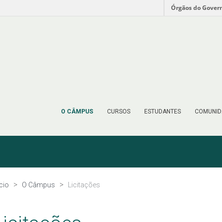
Órgãos do Gover
O CÂMPUS
CURSOS
ESTUDANTES
COMUNID
ício
O Câmpus
Licitações