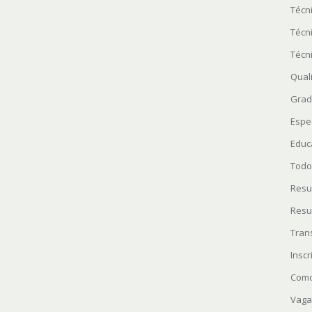
Técn
Técn
Técn
Quali
Grad
Espe
Educ
Todo
Resu
Resu
Tran
Insc
Como
Vaga