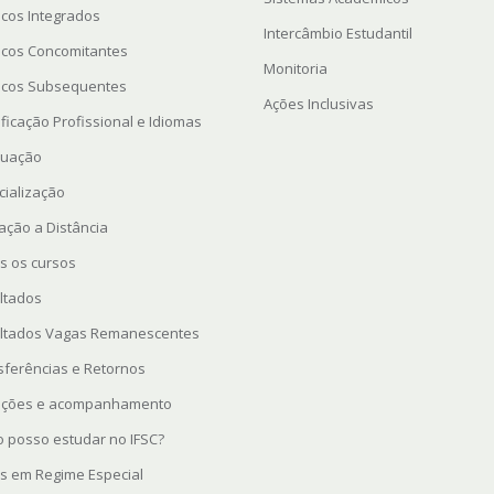
icos Integrados
Intercâmbio Estudantil
icos Concomitantes
Monitoria
icos Subsequentes
Ações Inclusivas
ficação Profissional e Idiomas
uação
cialização
ação a Distância
s os cursos
ltados
ltados Vagas Remanescentes
sferências e Retornos
rições e acompanhamento
 posso estudar no IFSC?
s em Regime Especial