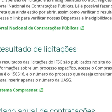
 Dispensas de licitação e as Inexigibilidades do IFSC, regidas
rtal Nacional de Contratações Públicas. Lá é possível faze
reta que ainda estão por abrir, assim como verificar o resu
esse o link para verificar nossas Dispensas e Inexigibilidade
ortal Nacional de Contratações Públicas
esultado de licitações
 resultados das licitações do IFSC são publicados no site d
formações sobre um processo específico, acesse o Compras
e é o 158516, e o número do processo que deseja consultar. Pa
sta inserir apenas o número da UASG.
istema Comprasnet
lano anual de contratações