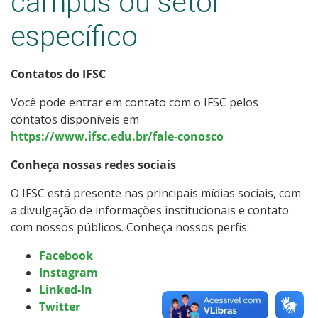
câmpus ou setor
Assistência estudantil
específico
Certificação do Ensino Médio
Contatos do IFSC
Quero trabalhar no IFSC
Você pode entrar em contato com o IFSC pelos
Quero ser fornecedor do IFSC
contatos disponíveis em
https://www.ifsc.edu.br/fale-conosco
Fale com o IFSC
Conheça nossas redes sociais
O IFSC está presente nas principais mídias sociais, com
a divulgação de informações institucionais e contato
com nossos públicos. Conheça nossos perfis:
Facebook
Instagram
Linked-In
Twitter