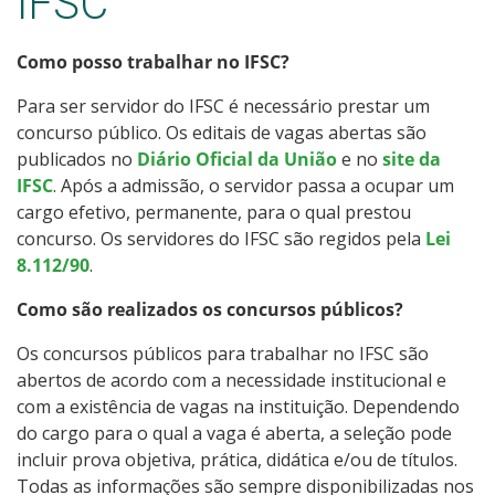
IFSC
Assistência estudantil
Como posso trabalhar no IFSC?
Certificação do Ensino Médio
Para ser servidor do IFSC é necessário prestar um
Quero trabalhar no IFSC
concurso público. Os editais de vagas abertas são
publicados no
Diário Oficial da União
e no
site da
Quero ser fornecedor do IFSC
IFSC
. Após a admissão, o servidor passa a ocupar um
cargo efetivo, permanente, para o qual prestou
concurso. Os servidores do IFSC são regidos pela
Fale com o IFSC
Lei
8.112/90
.
Como são realizados os concursos públicos?
Os concursos públicos para trabalhar no IFSC são
abertos de acordo com a necessidade institucional e
com a existência de vagas na instituição. Dependendo
do cargo para o qual a vaga é aberta, a seleção pode
incluir prova objetiva, prática, didática e/ou de títulos.
Todas as informações são sempre disponibilizadas nos