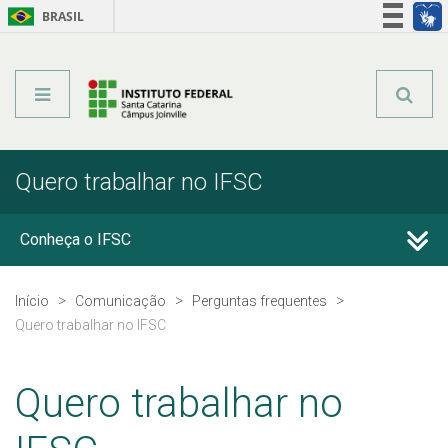
BRASIL
Órgãos do Governo
Acesso à informação
Legislação
Quero trabalhar no IFSC
Conheça o IFSC
Cursos ofertados pelo IFSC
Início
Comunicação
Perguntas frequentes
Quero trabalhar no IFSC
Quero estudar no IFSC
Quero trabalhar no
Sou/fui estudante do IFSC