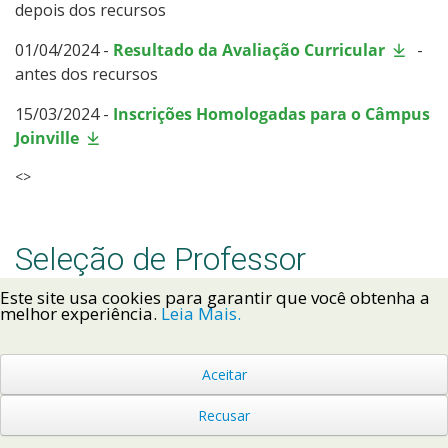
depois dos recursos
01/04/2024 -
Resultado da Avaliação Curricular
-
antes dos recursos
15/03/2024 -
Inscrições Homologadas para o Câmpus
Joinville
<>
Seleção de Professor
Este site usa cookies para garantir que você obtenha a
Substituto
melhor experiência.
Leia Mais.
Edital 35/2023 - Contratação de
Aceitar
professor por tempo determinado
Recusar