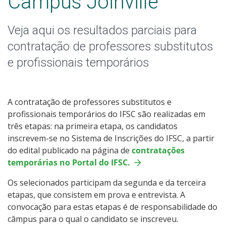
Câmpus Joinville
Documentos Norteadores
Veja aqui os resultados parciais para
Eleições
contratação de professores substitutos
Trabalhe no IFSC
e profissionais temporários
Licitações
A contratação de professores substitutos e
Acesso à Informação
profissionais temporários do IFSC são realizadas em
três etapas: na primeira etapa, os candidatos
Ouvidoria
inscrevem-se no Sistema de Inscrições do IFSC, a partir
do edital publicado na página de
contratações
temporárias no Portal do IFSC.
Editais
Os selecionados participam da segunda e da terceira
etapas, que consistem em prova e entrevista. A
convocação para estas etapas é de responsabilidade do
câmpus para o qual o candidato se inscreveu.