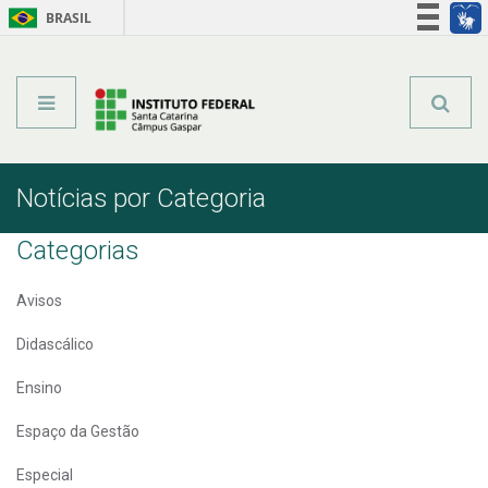
BRASIL
Órgãos do Governo
Acesso à informação
Legislação
Notícias por Categoria
Categorias
Avisos
Didascálico
Ensino
Espaço da Gestão
Especial