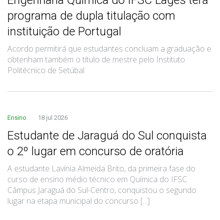
programa de dupla titulação com
instituição de Portugal
Acordo permitirá que estudantes concluam a graduação e
obtenham também o título de mestre pelo Instituto
Politécnico de Setúbal
Ensino
18 jul 2026
Estudante de Jaraguá do Sul conquista
o 2º lugar em concurso de oratória
A estudante Lavínia Almeida Brito, da primeira fase do
curso de ensino médio técnico em Química do IFSC
Câmpus Jaraguá do Sul-Centro, conquistou o segundo
lugar na etapa municipal do concurso [...]