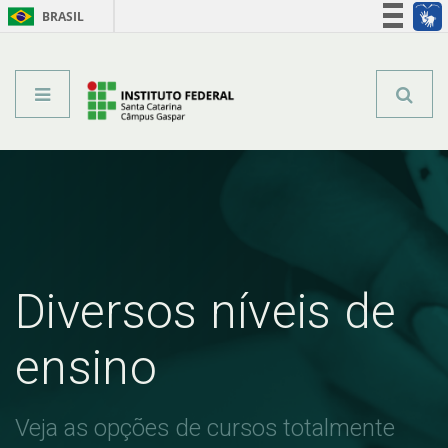
BRASIL
Órgãos do Governo
Acesso à informação
Legislação
Diversos níveis de
ensino
Veja as opções de cursos totalmente