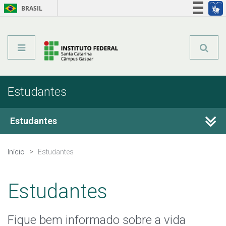
BRASIL
Órgãos do Governo
Acesso à informação
Legislação
Estudantes
Estudantes
Calendário Acadêmico
Início
Estudantes
Secretaria e Registro Acadêmico
Estudantes
Horários e Ensalamento
Fique bem informado sobre a vida