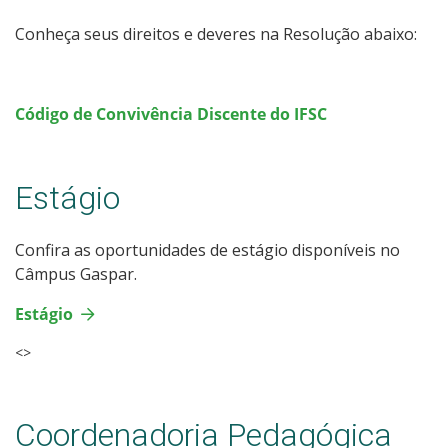
Documentos Úteis
Conheça seus direitos e deveres na Resolução abaixo:
Bibliotecas
Código de Convivência Discente do IFSC
Sistemas Acadêmicos
Estágio
Intercâmbio Estudantil
Representação Estudantil
Confira as oportunidades de estágio disponíveis no
Câmpus Gaspar.
Estágio
<>
Coordenadoria Pedagógica