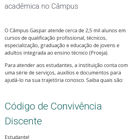
Horários dos Professores
acadêmica no Câmpus
Perguntas Frequentes do Retorno ao Presencial
O Câmpus Gaspar atende cerca de 2,5 mil alunos em
Editais
cursos de qualificação profissional, técnicos,
especialização, graduação e educação de jovens e
Formatura
adultos integrada ao ensino técnico (Proeja).
Para atender aos estudantes, a instituição conta com
Atividades Complementares
uma série de serviços, auxílios e documentos para
ajudá-lo na sua trajetória conosco. Saiba quais são:
Grêmio Estudantil e Centro Acadêmico
Oportunidades
Código de Convivência
Coordenadoria Pedagógica
Discente
Assistência Estudantil
Estudante!