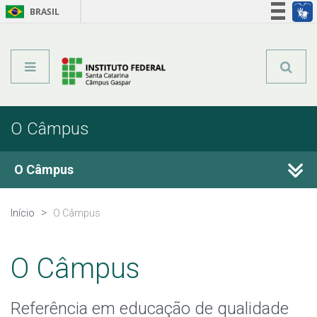
BRASIL
Órgãos do Governo
Acesso à informação
Legislação
O Câmpus
O Câmpus
Histórico
Início
O Câmpus
Espaços do Câmpus
O Câmpus
Estrutura Organizacional
Referência em educação de qualidade