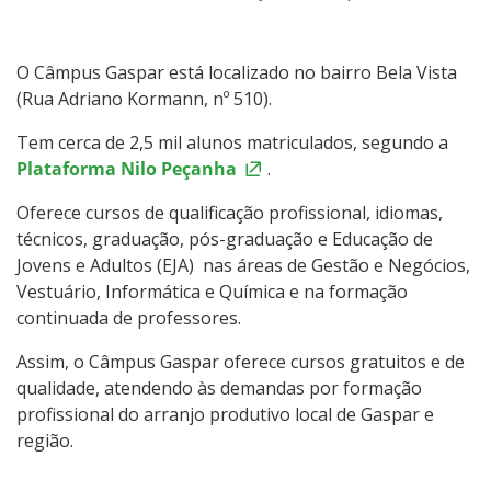
Colegiados e Comissões
Documentos Norteadores
O Câmpus Gaspar está localizado no bairro Bela Vista
(Rua Adriano Kormann, nº 510).
Trabalhe no IFSC
Tem cerca de 2,5 mil alunos matriculados, segundo a
Plataforma Nilo Peçanha
.
Licitações
Oferece cursos de qualificação profissional, idiomas,
Acesso à Informação
técnicos, graduação, pós-graduação e Educação de
Jovens e Adultos (EJA) nas áreas de Gestão e Negócios,
Vestuário, Informática e Química e na formação
Ouvidoria
continuada de professores.
Editais
Assim, o Câmpus Gaspar oferece cursos gratuitos e de
qualidade, atendendo às demandas por formação
profissional do arranjo produtivo local de Gaspar e
região.