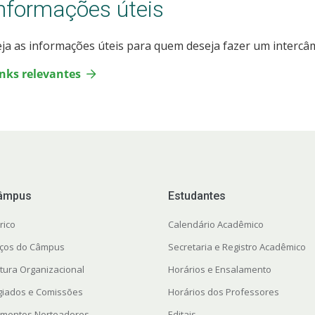
nformações úteis
ja as informações úteis para quem deseja fazer um intercâ
inks relevantes
âmpus
Estudantes
rico
Calendário Acadêmico
ços do Câmpus
Secretaria e Registro Acadêmico
utura Organizacional
Horários e Ensalamento
giados e Comissões
Horários dos Professores
mentos Norteadores
Editais