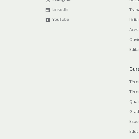
LinkedIn
Trab
YouTube
Licit
Aces
Ouvi
Edita
Cur
Técn
Técn
Quali
Grad
Espe
Educ