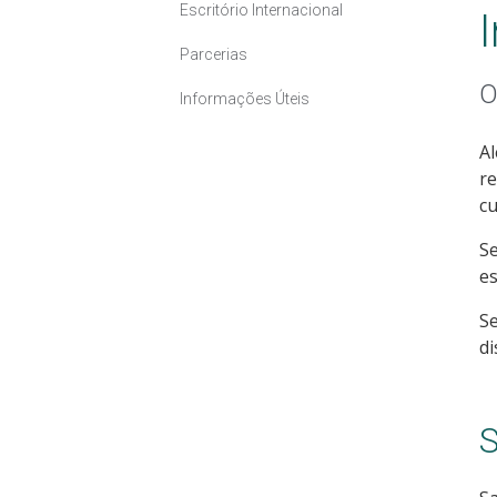
Escritório Internacional
Parcerias
O
Informações Úteis
Al
re
cu
Se
es
S
di
S