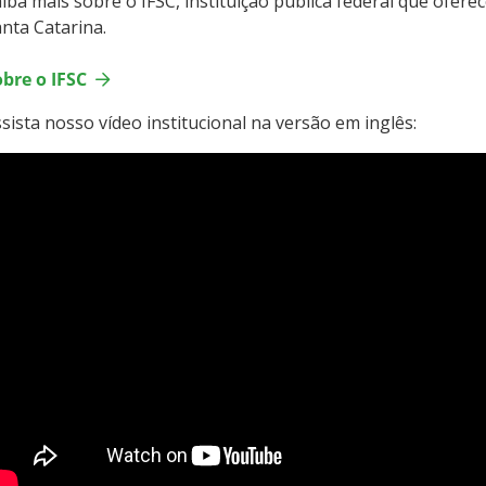
iba mais sobre o IFSC, instituição pública federal que ofere
nta Catarina.
bre o IFSC
sista nosso vídeo institucional na versão em inglês: