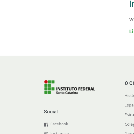
I
Ve
L
O C
Histó
Espa
Social
Estr
Facebook
Cole
Instagram
Docu