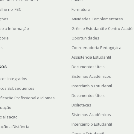
alhe no IFSC
Formatura
ações
Atividades Complementares
so à Informação
Grêmio Estudantil e Centro Acadê
doria
Oportunidades
is
Coordenadoria Pedagógica
Assistência Estudantil
sos
Documentos Úteis
Sistemas Acadêmicos
icos Integrados
Intercâmbio Estudantil
icos Subsequentes
Documentos Úteis
ficação Profissional e Idiomas
Bibliotecas
uação
Sistemas Acadêmicos
cialização
Intercâmbio Estudantil
ação a Distância
Gremio Estudantil