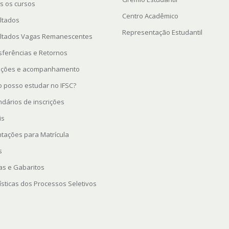
s os cursos
Centro Acadêmico
ltados
Representação Estudantil
ltados Vagas Remanescentes
sferências e Retornos
rições e acompanhamento
 posso estudar no IFSC?
ndários de inscrições
is
ntações para Matrícula
s
as e Gabaritos
ísticas dos Processos Seletivos