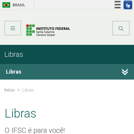
BRASIL
Órgãos do Governo
Acesso à informação
Legislação
Libras
Libras
Sobre o IFSC
Início
Libras
Estude no IFSC
Libras
O IFSC é para você!