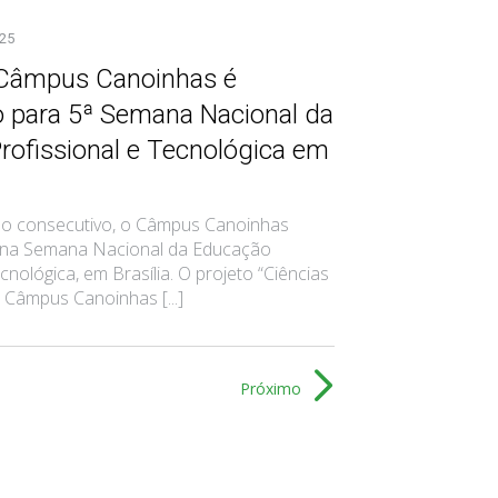
025
 Câmpus Canoinhas é
o para 5ª Semana Nacional da
rofissional e Tecnológica em
o consecutivo, o Câmpus Canoinhas
 na Semana Nacional da Educação
cnológica, em Brasília. O projeto “Ciências
 Câmpus Canoinhas [...]
Próximo