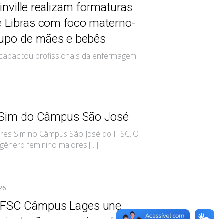
nville realizam formaturas
e Libras com foco materno-
grupo de mães e bebês
capacitou profissionais da enfermagem.
s Sim do Câmpus São José
eres Sim no Câmpus São José do IFSC. O
nero feminino maiores [...]
026
 IFSC Câmpus Lages une