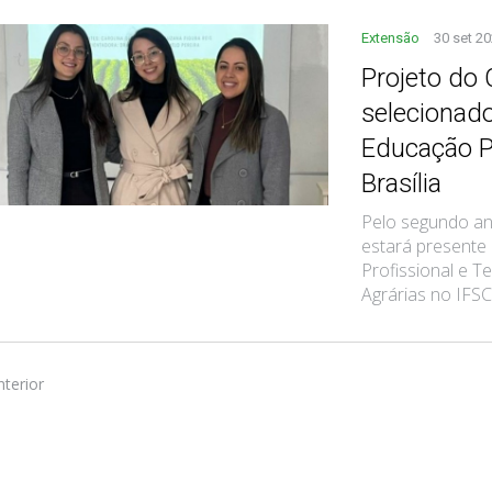
Extensão
30 set 2
Projeto do
selecionad
Educação P
Brasília
Pelo segundo an
estará presente
Profissional e Te
Agrárias no IFSC
nterior