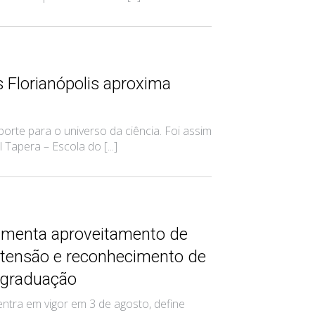
 Florianópolis aproxima
rte para o universo da ciência. Foi assim
Tapera – Escola do [...]
amenta aproveitamento de
xtensão e reconhecimento de
 graduação
ntra em vigor em 3 de agosto, define