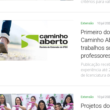
critérios para v
Extensão
10 jul 20
Primeiro do
Caminho Ab
trabalhos 
professore
Publicação recebe
experiência até 
de licenciatura
Extensão
10 jul 20
Projetos d