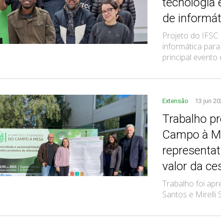
tecnologia
de informát
Projeto do IFSC 
informática par
principal evento 
Extensão
13 jun 2
Trabalho p
Campo à Me
representa
valor da c
Trabalho foi apr
Santos e Mirelli S