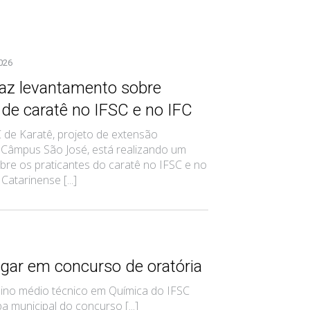
026
az levantamento sobre
 de caratê no IFSC e no IFC
 de Karatê, projeto de extensão
 Câmpus São José, está realizando um
bre os praticantes do caratê no IFSC e no
Catarinense [...]
ugar em concurso de oratória
nsino médio técnico em Química do IFSC
 municipal do concurso [...]