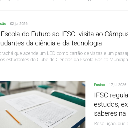
nsão
02 jul 2026
 Escola do Futuro ao IFSC: visita ao Câmpus
tudantes da ciência e da tecnologia
rachá que acende um LED como cartão de visitas e um passapo
os estudantes do Clube de Ciências da Escola Básica Municipal 
Ensino
17 jul 2026
IFSC regul
estudos, e
saberes na
Resolução, que e