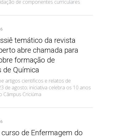
alidação de componentes curriculares
26
ssiê temático da revista
erto abre chamada para
sobre formação de
s de Química
 artigos científicos e relatos de
23 de agosto; iniciativa celebra os 10 anos
 do Câmpus Criciúma
26
o curso de Enfermagem do