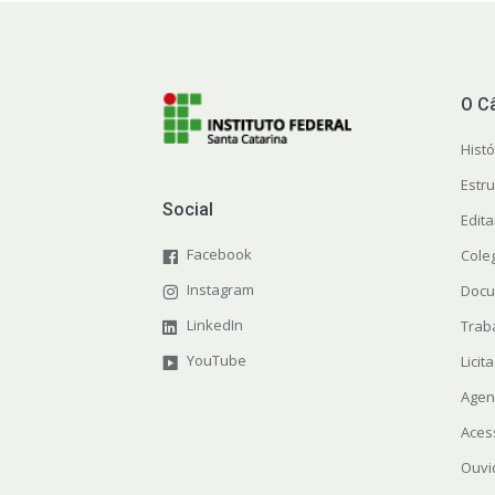
O C
Histó
Estr
Social
Edit
Facebook
Cole
Instagram
Docu
LinkedIn
Trab
YouTube
Licit
Agen
Aces
Ouvi