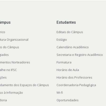
âmpus
Estudantes
rico
Editais do Câmpus
utura Organizacional
Estágio
ais do Câmpus
Calendário Acadêmico
giados
Secretaria e Registro Acadêmico
mentos Norteadores
Formatura
alhe no IFSC
Horário de Aula
ações
Horário dos Professores
damento dos Espaços do Câmpus
Coordenadoria Pedagógica
so à Informação
Wi-fi
doria
Oportunidades