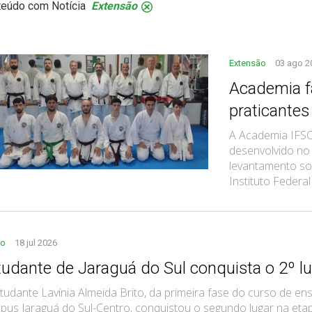
teúdo com Notícia
Extensão
.
Extensão
03 ago 2
Academia f
praticantes
A Academia IFSC
desenvolvido no
levantamento so
Instituto Federal 
no
18 jul 2026
tudante de Jaraguá do Sul conquista o 2º l
tudante Lavínia Almeida Brito, da primeira fase do curso de e
us Jaraguá do Sul-Centro, conquistou o segundo lugar na etapa