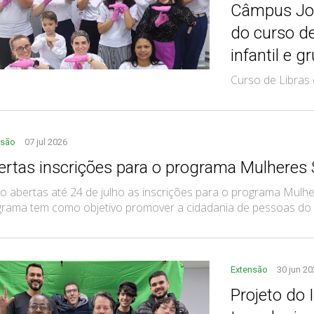
Câmpus Joi
do curso d
infantil e 
Curso de Libras 
nsão
07 jul 2026
ertas inscrições para o programa Mulhere
o abertas até 24 de julho as inscrições para o programa Mulh
rama tem como objetivo promover a cidadania de pessoas do gê
Extensão
30 jun 2
Projeto do