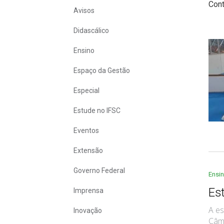
Con
Avisos
Didascálico
Ensino
Espaço da Gestão
Especial
Estude no IFSC
Eventos
Extensão
Governo Federal
Ensi
Es
Imprensa
A es
Inovação
Câmp