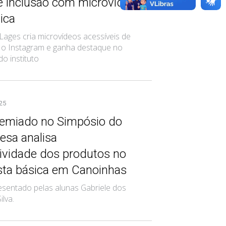
 e inclusão com microvídeos
ica
Lages cria microvídeos acessíveis de
a o Instagram e ganha destaque no
do instituto
025
remiado no Simpósio do
sa analisa
tividade dos produtos no
esta básica em Canoinhas
esentado pelas alunas Gabriele dos
ilva.