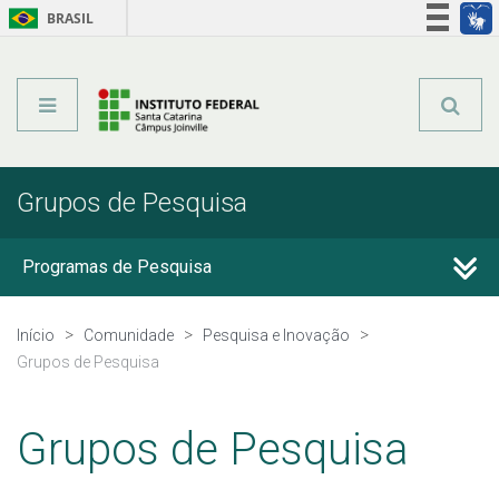
BRASIL
Órgãos do Governo
Acesso à informação
Legislação
Grupos de Pesquisa
Programas de Pesquisa
Projetos de Pesquisa
Início
Comunidade
Pesquisa e Inovação
Grupos de Pesquisa
Pesquisadores
Grupos de Pesquisa
Grupos de Pesquisa