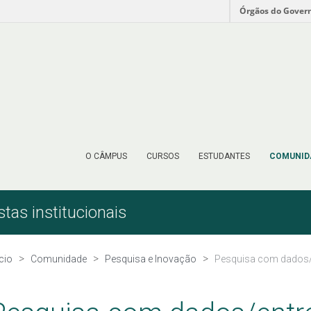
Órgãos do Gover
O CÂMPUS
CURSOS
ESTUDANTES
COMUNID
as institucionais
ício
Comunidade
Pesquisa e Inovação
Pesquisa com dados/e