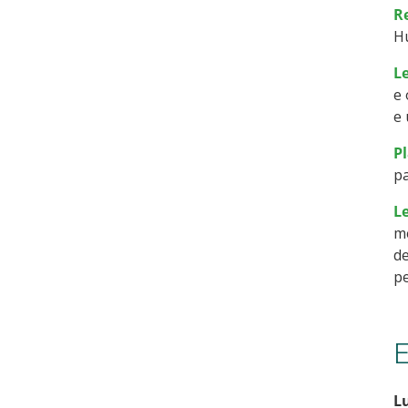
Re
Hu
Le
e 
e 
P
p
Le
me
de
pe
E
Lu