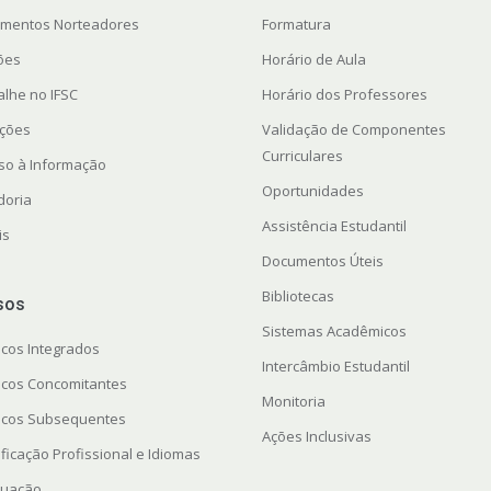
mentos Norteadores
Formatura
ções
Horário de Aula
alhe no IFSC
Horário dos Professores
ações
Validação de Componentes
Curriculares
so à Informação
Oportunidades
doria
Assistência Estudantil
is
Documentos Úteis
Bibliotecas
sos
Sistemas Acadêmicos
icos Integrados
Intercâmbio Estudantil
icos Concomitantes
Monitoria
icos Subsequentes
Ações Inclusivas
ficação Profissional e Idiomas
uação