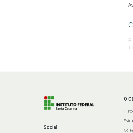
As
C
E-
Te
O C
Histó
Estr
Social
Cole