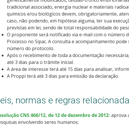
geneticamente modificados, células-tronco embrionária
tradicional associado, energia nuclear e materiais radio
químicos e/ou biológicos devem, obrigatoriamente, atende
caso, não podendo, em hipótese alguma, ter sua execuçã
previstas em lei, sendo de total responsabilidade do pes
O proponente será notificado via e-mail com o número d
Processo no Sipac. A consulta e acompanhamento pode ser
número do protocolo.
Após o recebimento de toda a documentação necessária
até 3 dias para o trâmite inicial.
A área de interesse terá até 15 dias para analisar, inf
A Proppi terá até 3 dias para emissão da declaração.
eis, normas e regras relacionad
esolução CNS 466/12, de 12 de dezembro de 2012:
aprova 
esquisas envolvendo seres humanos;