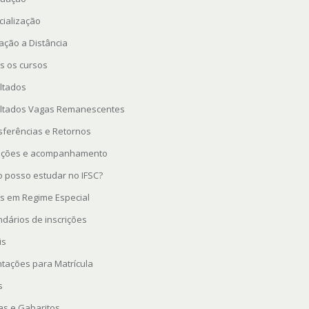
cialização
ação a Distância
s os cursos
ltados
ltados Vagas Remanescentes
sferências e Retornos
rições e acompanhamento
 posso estudar no IFSC?
s em Regime Especial
ndários de inscrições
is
ntações para Matrícula
s
as e Gabaritos