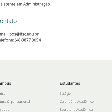
sistente em Administração
ontato
mail: pos@ifsc.edu.br
lefone: (48)3877 9054
âmpus
Estudantes
rico
Estágio
utura Organizacional
Calendário Acadêmico
giados
Secretaria Acadêmica