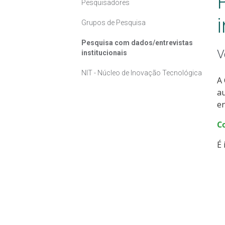
Pesquisadores
Grupos de Pesquisa
Pesquisa com dados/entrevistas
V
institucionais
NIT - Núcleo de Inovação Tecnológica
A 
au
en
C
É 