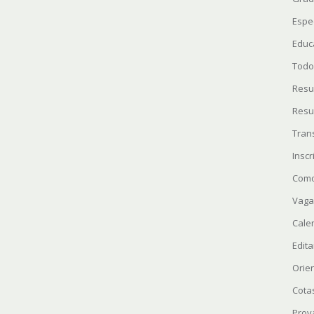
Espe
Educ
Todo
Resu
Resu
Tran
Insc
Como
Vaga
Cale
Edita
Orie
Cota
Prov