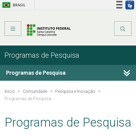
BRASIL
Órgãos do Governo
Acesso à informação
Legislação
Programas de Pesquisa
Programas de Pesquisa
Projetos de Pesquisa
Início
Comunidade
Pesquisa e Inovação
Programas de Pesquisa
Pesquisadores
Programas de Pesquisa
Grupos de Pesquisa